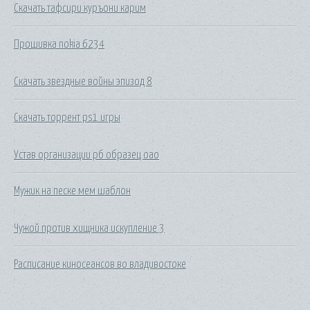
Скачать тафсири куръони карим
Прошивка nokia 6234
Скачать звездные войны эпизод 8
Скачать торрент ps1 игры
Устав организации рб образец оао
Мужик на песке мем шаблон
Чужой против хищника искупление 3
Расписание киносеансов во владивостоке