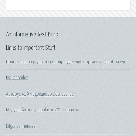
An Informative Text Blurb
Links to Important Stuff
Положение о структурных подразделениях организации образец
Ps1 hercules
Автобус 419 медведково расписание
Мод для farming simulator 2013 техника
Edgar vs mendes