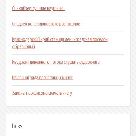
Синхайзер лучшие наушники
Спидвей во владивостоке расписание
Краснодарский край станица ленинградская поселок
образцовый
Квадрант денежного потока слушать аудиокнига
Из ленинграда песня танцы минус
Законы паркинсона скачать книгу
Links