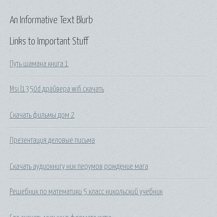
An Informative Text Blurb
Links to Important Stuff
Путь шамана книга 1
Msi l1350d драйвера wifi скачать
Скачать фильмы дом 2
Презентация деловые письма
Скачать аудиокнигу ник перумов рождение мага
Решебник по математики 5 класс никольский учебник