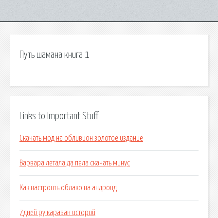
Путь шамана книга 1
Links to Important Stuff
Скачать мод на обливион золотое издание
Варвара летала да пела скачать минус
Как настроить облако на андроид
7дней ру караван историй