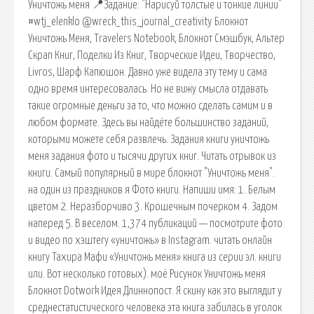
Уничтожь меня 📍Задание: "Нарисуй толстые и тонкие линии"
#wtj_elenklo @wreck_this_journal_creativity Блокнот
Уничтожь Меня, Travelers Notebook, Блокнот Смэшбук, Альтер
Скрап Книг, Поделки Из Книг, Творческие Идеи, Творчество,
Livros, Шарф Капюшон. Давно уже видела эту тему и сама
одно время интересовалась. Но не вижу смысла отдавать
такие огромные деньги за то, что можно сделать самим и в
любом формате. Здесь вы найдёте большинство заданий,
которыми можете себя развлечь. Задания книги уничтожь
меня задания фото и тысячи других книг. Читать отрывок из
книги. Самый популярный в мире блокнот "Уничтожь меня".
на один из праздников я Фото книги. Напиши имя: 1. Белым
цветом 2. Неразборчиво 3. Крошечным почерком 4. Задом
наперед 5. В веселом. 1,374 публикаций — посмотрите фото
и видео по хэштегу «уничтожь» в Instagram. читать онлайн
книгу Тахира Мафи «Уничтожь меня» книга из серии эл. книги
или. Вот несколько готовых). моё Рисунок Уничтожь меня
Блокнот Dotwork Идея Длиннопост. Я скину как это выглядит у
среднестатистического человека эта книга забилась в уголок