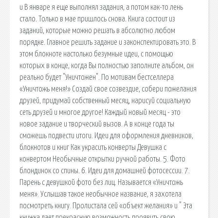
и В январе я еще выполнял задания, а потом как-то лень
стало. Только в мае пришлось снова. Книга состоит из
заданий, которые можно решать в абсолютно любом
порядке. Главное решить задание и законспектировать это. В
этом блокноте настолько безумные идеи, с помощью
которых в конце, когда Вы полностью заполните альбом, он
реально будет "Уничтожен". По мотивам бестселлера
«Уничтожь меня!» Создай свое созвездие, собери пожелания
друзей, придумай собственный месяц, нарисуй социальную
сеть друзей и многое другое! Каждый новый месяц - это
новое задание и творческий вызов. А в конце года ты
сможешь подвести итоги. Идеи для оформления дневников,
блокнотов и книг Как украсить конверты Девушка с
конвертом Необычные открытки ручной работы. 5. Фото
блондинок со спины. 6. Идеи для домашней фотосессии. 7.
Парень с девушкой фото без лиц. Называется «Уничтожь
меня». Услышав такое необычное название, я захотела
посмотреть книгу. Пролистала сей «объект желания» и " Эта
книжка дает прекрасную возможность проявить свою