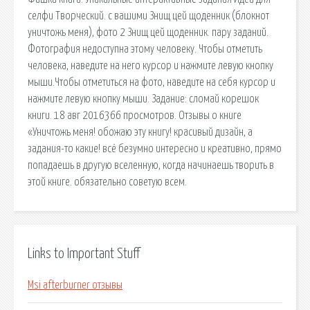
селфи Творческий. с вашими Знищ цей щоденник (блокнот
уничтожь меня), фото 2 Знищ цей щоденник. пару заданий.
Фотография недоступна этому человеку. Чтобы отметить
человека, наведите на него курсор и нажмите левую кнопку
мыши.Чтобы отметиться на фото, наведите на себя курсор и
нажмите левую кнопку мыши. Задание: сломай корешок
книги. 18 авг 2016366 просмотров. Отзывы о книге
«Уничтожь меня! обожаю эту книгу! красивый дизайн, а
задания-то какие! всё безумно интересно и креативно, прямо
попадаешь в другую вселенную, когда начинаешь творить в
этой книге. обязательно советую всем.
Links to Important Stuff
Msi afterburner отзывы