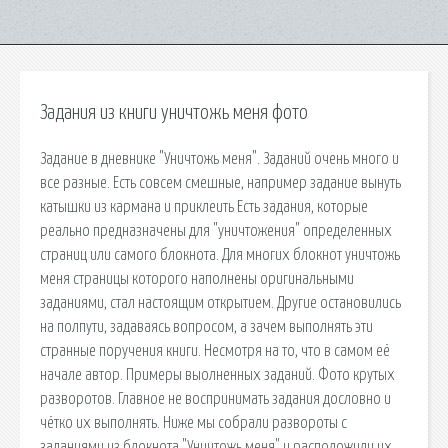
Задания из книги уничтожь меня фото
Задание в дневнике "Уничтожь меня". Заданий очень много и
все разные. Есть совсем смешные, например задание вынуть
катышки из кармана и приклеить Есть задания, которые
реально предназначены для "уничтожения" определенных
страниц или самого блокнота. Для многих блокнот уничтожь
меня страницы которого наполнены оригинальными
заданиями, стал настоящим открытием. Другие остановились
на полпути, задаваясь вопросом, а зачем выполнять эти
странные поручения книги. Несмотря на то, что в самом её
начале автор. Примеры выолненных заданий. Фото крутых
разворотов. Главное не воспринимать задания дословно и
чётко их выполнять. Ниже мы собрали развороты с
заданиями из блокнота "Уничтожь меня" и расположили их