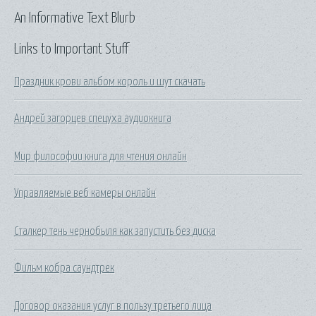
An Informative Text Blurb
Links to Important Stuff
Праздник крови альбом король и шут скачать
Андрей загорцев спецуха аудиокнига
Мир философии книга для чтения онлайн
Управляемые веб камеры онлайн
Сталкер тень чернобыля как запустить без диска
Фильм кобра саундтрек
Договор оказания услуг в пользу третьего лица