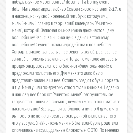
нибудь скучное мероприятие/ document a boring event in
detail Материал: акрил, лайнер Совсем скоро настанет 2к17, и
я наконец начну свой новенький пятибук с котодузами,
милый-милый планер и творческий календарь "Уничтожь
меня", который. Записная книжка нужна даже настоящему
волшебнику! Записная книжка нужна даже настоящему
волшебнику! Студент школы чародейства и волшебства
Хогвартс сможет записать в неё рецепты зелий, расписание
занятий и полезные заклинания. Тогда тюменские активисты
продемонстрировали гостю блокнот «Уничтожь меня!» и
предложили полистать его. Для меня это дико было
представить задания из нее. Оставить след от обуви, порвать
и т. д. Меня учили по-другому относиться к книжкам. Недавно
я нашла у нее блокнот "Уничтожь меня!" разрушительное
творчество. Типичная яжемать, неужели можно понимать все
настолько узко? Все задания из блокнота нужно Я думаю что
вы просто не поняли креативности данной книги из-за того
что у вас узкий. «Уничтожь меня!» В Екатеринбурге родители
ополчились на «суицидальные блокноты». ФОТО. По мнению