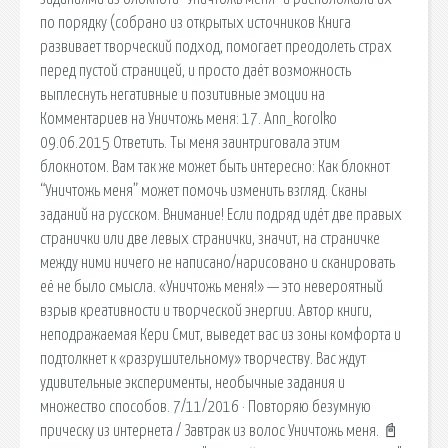
по порядку (собрано из открытых источников Книга
развивает творческий подход, помогает преодолеть страх
перед пустой страницей, и просто даёт возможность
выплеснуть негативные и позитивные эмоции на
Комментариев на Уничтожь меня: 17. Ann_korolko
09.06.2015 Ответить. Ты меня заинтриговала этим
блокнотом. Вам так же может быть интересно: Как блокнот
“Уничтожь меня” может помочь изменить взгляд. Сканы
заданий на русском. Внимание! Если подряд идёт две правых
странички или две левых странички, значит, на страничке
между ними ничего не написано/нарисовано и сканировать
её не было смысла. «Уничтожь меня!» — это невероятный
взрыв креативности и творческой энергии. Автор книги,
неподражаемая Кери Смит, выведет вас из зоны комфорта и
подтолкнет к «разрушительному» творчеству. Вас ждут
удивительные эксперименты, необычные задания и
множество способов. 7/11/2016 · Повторяю безумную
прическу из интернета / Завтрак из волос Уничтожь меня. 📓