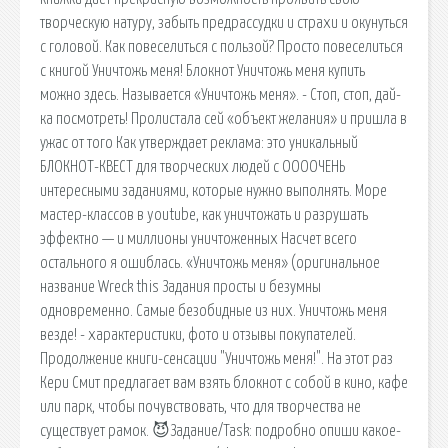
творческую натуру, забыть предрассудки и страхи и окунуться
с головой. Как повеселиться с пользой? Просто повеселиться
с книгой Уничтожь меня! Блокнот Уничтожь меня купить
можно здесь. Называется «Уничтожь меня». - Стоп, стоп, дай-
ка посмотреть! Пролистала сей «объект желания» и пришла в
ужас от того Как утверждает реклама: это уникальный
БЛОКНОТ-КВЕСТ для творческих людей с ООООЧЕНЬ
интересными заданиями, которые нужно выполнять. Море
мастер-классов в youtube, как уничтожать и разрушать
эффектно — и миллионы уничтоженных Насчет всего
остального я ошиблась. «Уничтожь меня» (оригинальное
название Wreck this Задания просты и безумны
одновременно. Самые безобидные из них. Уничтожь меня
везде! - характеристики, фото и отзывы покупателей.
Продолжение книги-сенсации "Уничтожь меня!". На этот раз
Кери Смит предлагает вам взять блокнот с собой в кино, кафе
или парк, чтобы почувствовать, что для творчества не
существует рамок. 😈Задание/Task: подробно опиши какое-