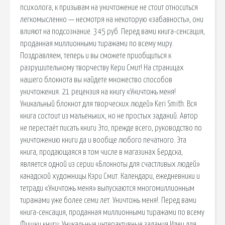
психолога, к призывам на уничтожение не стоит относиться
легкомысленно — несмотря на некоторую «забавность», они
влияют на подсознание. 345 руб. Перед вами книга-сенсация,
проданная миллионными тиражами по всему миру.
Поздравляем, теперь и вы сможете приобщиться к
разрушительному творчеству Кери Смит! На страницах
нашего блокнота вы найдете множество способов
уничтожения. 21 рецензия на книгу «Уничтожь меня!
Уникальный блокнот для творческих людей» Keri Smith. Вся
книга состоит из мальеньких, но не простых заданий. Автор
не перестаёт писать книги Это, прежде всего, руководство по
уничтожению книги да и вообще любого печатного. Эта
книга, продающаяся в том числе в магазинах Бердска,
является одной из серии «Блокноты для счастливых людей»
канадской художницы Кэри Смит. Календари, ежедневники и
тетради «Уничтожь меня» выпускаются многомиллионным
тиражами уже более семи лет. Уничтожь меня!. Перед вами
книга-сенсация, проданная миллионными тиражами по всему
Фишки книги: Уникальные интерактивные задания Идеи для