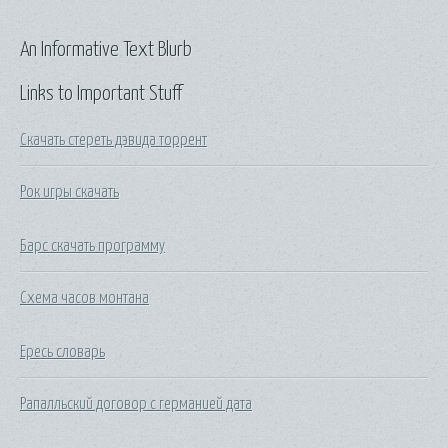
An Informative Text Blurb
Links to Important Stuff
Скачать стереть дэвида торрент
Рок игры скачать
Барс скачать программу
Схема часов монтана
Ересь словарь
Рапалльский договор с германией дата