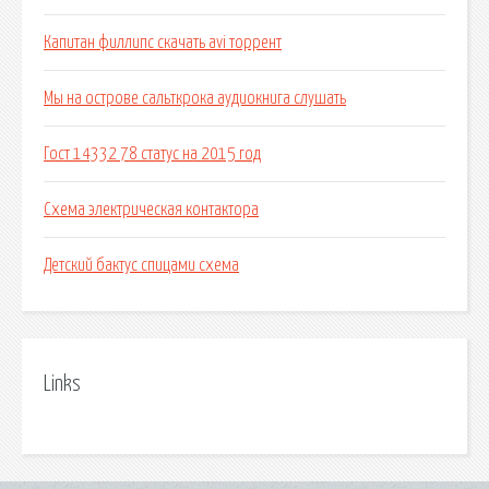
Капитан филлипс скачать avi торрент
Мы на острове сальткрока аудиокнига слушать
Гост 14332 78 статус на 2015 год
Схема электрическая контактора
Детский бактус спицами схема
Links