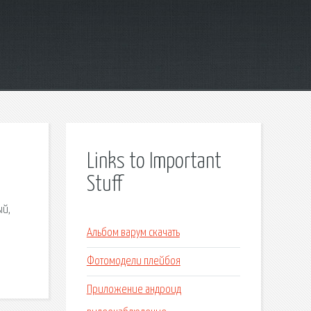
Links to Important
Stuff
ый,
Альбом варум скачать
Фотомодели плейбоя
Приложение андроид