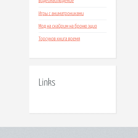
видеонаблюдение
Игры с аниматрониками
Мод на скайрим на броню эцио
Торсунов книга время
Links