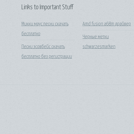
Links to Important Stuff
Микки маус песни скачать
Amd fusion a68m драйвер
бесплатно
Черные метки
Песни эсовбейс скачать
schwarzesmarken
бесплатно без регистрации