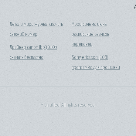
A
Детали мира журнал скачать
Мори синема июнь
свежий номер
расписание сеансов
череповец
Драйвер canon lbp3010b
скачать бесплатно
Sony ericsson j108i
программа для прошивки
© Untitled. All rights reserved.