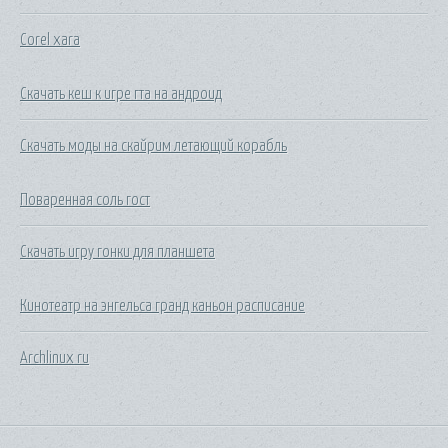
Corel xara
Скачать кеш к игре гта на андроид
Скачать моды на скайрим летающий корабль
Поваренная соль гост
Скачать игру гонки для планшета
Кинотеатр на энгельса гранд каньон расписание
Archlinux ru