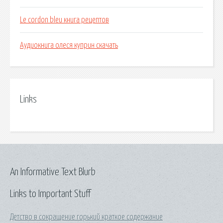
Le cordon bleu книга рецептов
Аудиокнига олеся куприн скачать
Links
An Informative Text Blurb
Links to Important Stuff
Детство в сокращение горький краткое содержание