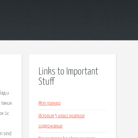
Links to Important
Stuff
бад и
с таких
Mnn трекер
ок 1с
История 5 класс краткое
содержание
n sind