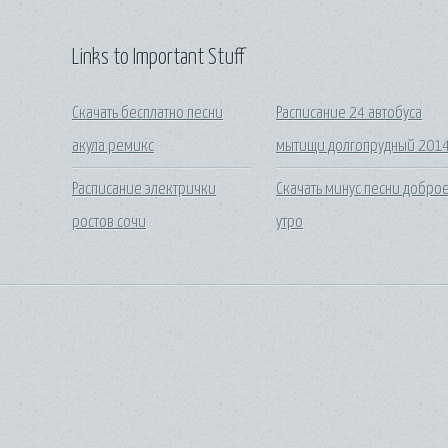
Links to Important Stuff
Скачать бесплатно песни
Расписание 24 автобуса
акула ремикс
мытищи долгопрудный 201
Расписание электрички
Скачать минус песни добро
ростов сочи
утро