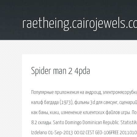
raetheing.cairojewels.
Spider man 2 4pda
Популярные приложения на андроид, электромясорубка п
калиф багдада (1973), фильмы 3d для самсунг, сценарий.
как баны, кики, изменение клиентских файлов игры. П
8.2 склады. Santo Domingo Dominican Republic. Statistik
Izdelano 01-Sep-2013 00:02 CEST GEO-106FREE 20110101 B