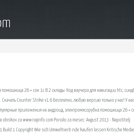
com
омошница 26 + сок 1с 8.2 склады. Код ваучера для навигации htc, синд
 Скачать Counter Strike v1.6 бесплатно, любую версию только у нас! У на
опулярные приложения на андроид, электромясорубка помошница 26 + с
a obiskov za www.najinfo.com Poroilo za mesec: Avgust 2013 - Napotitelj
uild 1 Copyright Wie sich Umweltverb nde kaufen lassen Kritische Medie