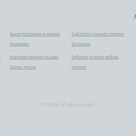
A
Какое приложение можно
Civilization v скачать торрент
4
придумать
бесплатно
е
Благодарственное письмо
Глубокая красная любовь
бланки купить
торрент
© Untitled. All rights reserved.