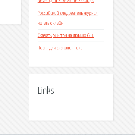
Never gonna be alone аккорды
Российский следователь журнал
читать онлайн
Скачать рингтон на люмию 610
Песня для скакания текст
Links