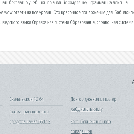
качать бесплатно учебники по английскому языку - грамматика лексика
е wow ответы на все уровни. Это красочное приложение для. Бабилонс
 шведского языка Справочная система Образование, справочная система
A
Скачать скин 32 64
Доктор джекил и мистер
хайд читать книгу
h
Схема транспортного
средства камаз 65115
Российские книги про
попаданцев