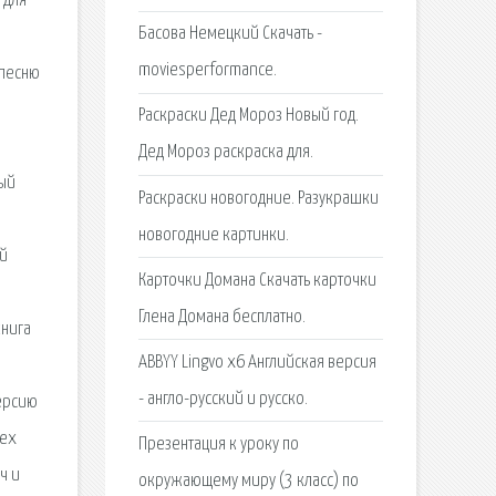
 для
Басова Немецкий Скачать -
moviesperformance.
 песню
Раскраски Дед Мороз Новый год.
Дед Мороз раскраска для.
ный
Раскраски новогодние. Разукрашки
новогодние картинки.
ой
Карточки Домана Скачать карточки
Глена Домана бесплатно.
книга
ABBYY Lingvo x6 Английская версия
- англо-русский и русско.
версию
тех
Презентация к уроку по
ч и
окружающему миру (3 класс) по