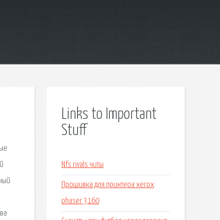
Links to Important
Stuff
рые
ай
Nfs rivals читы
рный
Прошивка для принтера xerox
phaser 3160
ьва