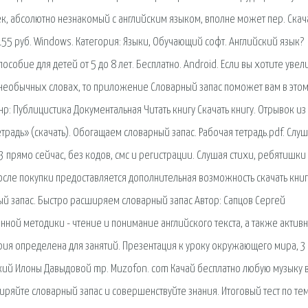
к, абсолютно незнакомый с английским языком, вполне может пер. Скач
55 руб. Windows. Категория: Языки, Обучающий софт. Английский язык?
собие для детей от 5 до 8 лет. Бесплатно. Android. Если вы хотите увел
 необычных словах, то приложение Словарный запас поможет вам в этом
: Публицистика Документальная Читать книгу Скачать книгу. Отрывок из 
етрадь» (скачать). Обогащаем словарный запас. Рабочая тетрадь.pdf. Слу
 прямо сейчас, без кодов, смс и регистрации. Слушая стихи, ребятишки
осле покупки предоставляется дополнительная возможность скачать книг
ый запас. Быстро расширяем словарный запас Автор: Сапцов Сергей
анной методики - чтение и понимание английского текста, а также активн
ерия определена для занятий. Презентация к уроку окружающего мира, 3 
кий Илоны Давыдовой mp. Muzofon. com Качай бесплатно любую музыку 
ряйте словарный запас и совершенствуйте знания. Итоговый тест по те