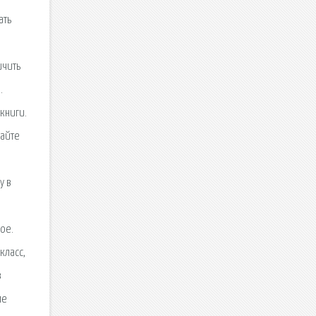
ать
ичить
.
книги.
шайте
у в
ое.
класс,
в
ме