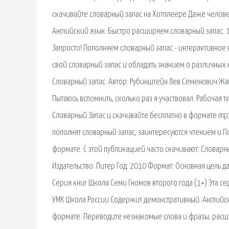
скачивайте словарный запас на Хотплеере Даже челове
Английский язык. Быстро расширяем словарный запас. 1
Запросто! Пополняем словарный запас - интерактивное по
свой словарный запас и обладать знанием о различных
Словарный запас. Автор: Рубинштейн Лев Семенович Жанр
Пытаюсь вспомнить, сколько раз я участвовал. Рабочая т
Словарный Запас и скачивайте бесплатно в формате mp3
пополнят словарный запас, заинтересуются чтением и П
формате. С этой публикацией часто скачивают: Словарн
Издательство: Питер Год: 2010 Формат: Основная цель д
Серия книг Школа Семи Гномов второго года (1+) Эта с
УМК Школа России Содержит демонстративный. Английс
формате. Переводите незнакомые слова и фразы, расши