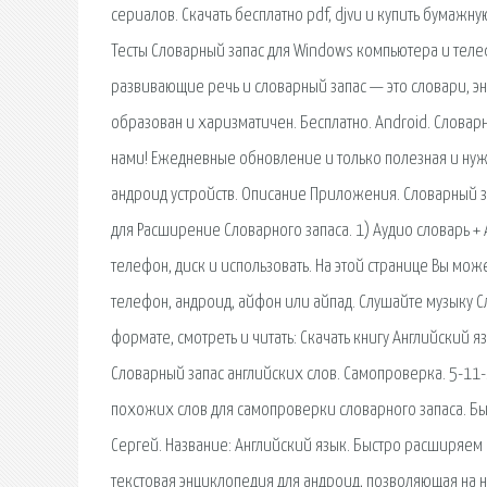
сериалов. Скачать бесплатно pdf, djvu и купить бумажну
Тесты Словарный запас для Windows компьютера и телеф
развивающие речь и словарный запас — это словари, э
образован и харизматичен. Бесплатно. Android. Словар
нами! Ежедневные обновление и только полезная и нуж
андроид устройств. Описание Приложения. Словарный з
для Расширение Словарного запаса. 1) Аудио словарь + 
телефон, диск и использовать. На этой странице Вы мож
телефон, андроид, айфон или айпад. Слушайте музыку С
формате, смотреть и читать: Скачать книгу Английский яз
Словарный запас английских слов. Самопроверка. 5-11-
похожих слов для самопроверки словарного запаса. Быс
Сергей. Название: Английский язык. Быстро расширяем 
текстовая энциклопедия для андроид, позволяющая на 