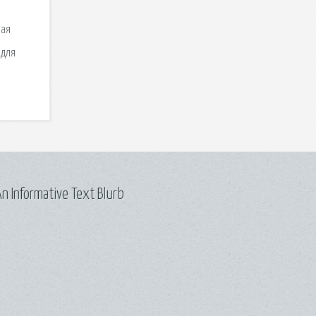
кая
 для
n Informative Text Blurb