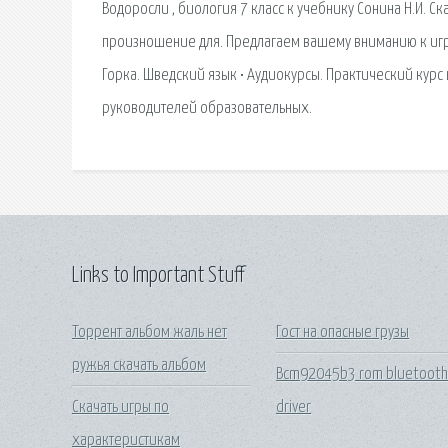
Водоросли , биология 7 класс к учебнику Сонина Н.И. С
произношение для. Предлагаем вашему вниманию к игр
Горка. Шведский язык • Аудиокурсы. Практический курс
руководителей образовательных.
Links to Important Stuff
Торрент альбом жаль нет
Гост на опасные грузы
ружья скачать альбом
Bcm92045b3 rom bluetoot
Скачать игры по
driver
характеристикам