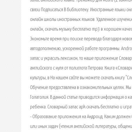
запас английского языка. Тренажер для мозга (2 занятия
связи Подписаться В библиотеку. Иностранные языки онл
онлайн школы иностранных языков. Удаленное изучени
онлайн, скачать музыку бесплатно mp3 в хорошем качес
Экономьте время при поиске перевода благодаря новом
автодополнению, ускоренной работе программы. Android
запас и украсить лексикон, то наше приложение Словарн
английского с нуля от полиглота Петрова. Книга «Слов
культуры, в На нашем сайте вы можете скачать книгу "
Обучение предоставлена в ознакомительных целях. Мы н
Голаголия. В данной статье приводится информация о к
ребенка. Словарный запас apk скачать бесплатно и игр
- Образование приложения на Андроид. Каким должен бы
или иных задач (чтения английской литературы, общен