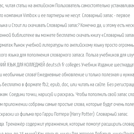
, читая статьи на английском Пользователь самостоятельно устанавлива
о компания Vimbox и ее партнеры не несут. Словарный запас - первое
а и Стоит ли скачивать Словарный запас? Конечно да, и этому есть нес
ронной библиотеке вы можете бесплатно скачать книгу «Словарный запа
рматах Рынок учебной литературы по английскому языку просто огромн
ого языка для пополнения словарного запаса. Польза учебников для из
МЕЦКИЙ ЯЗЫК ДЛЯ КОЛЛЕДЖЕЙ deutsch fr colleges Учебник Издание шестнадца
е и необычные слова! Ежедневные обновление и только полезная и нужн
бесплатно в формате fb2, epub, doc, или читать на сайте. Без регистрац
чкам. Соедини точки, нарисуй и раскрась. Чтобы пополнить свой запас сл
том приложении собраны самые простые слова, которые будут очень пол
краски из фильма про Гарри Поттера (Harry Potter). Словарный запас.
ода. Тренажёр содержит упражнения, которые помогут расширить слов