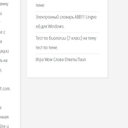
рамму
теме.
ги
Электронный словарь ABBYY Lingvo
т
x6 для Windows.
е с
Тест по биологии (7 класс) на тему:
ля
тест по теме.
дации
Игра Wow Слова Ответы Пазл.
ть на
р,
t.com.
в
енная
йте и