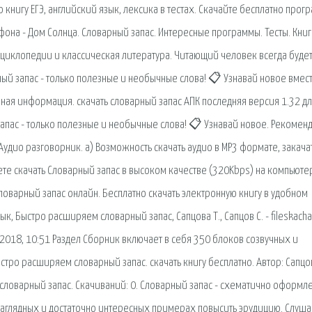
ю книгу ЕГЭ, английский язык, лексика в тестах. Скачайте бесплатно прог
она - Дом Солнца. Словарный запас. Интересные программы. Тесты. Кни
нциклопедии и классическая литература. Читающий человек всегда буде
ный запас - только полезные и необычные слова! 📋 Узнавай новое вмест
ная информация. скачать словарный запас АПК последняя версия 1.32 д
апас - только полезные и необычные слова! 📋 Узнавай новое. Рекомен
Аудио разговорник. a) Возможность скачать аудио в MP3 формате, закача
ете скачать Словарный запас в высоком качестве (320Kbps) на компьюте
ловарный запас онлайн. Бесплатно скачать электронную книгу в удобном
ык, Быстро расширяем словарный запас, Сапцова Т., Сапцов С. - fileskacha
2018, 10:51 Раздел Сборник включает в себя 350 блоков созвучных и
тро расширяем словарный запас. скачать книгу бесплатно. Автор: Сапцо
словарный запас. Скачиваний: 0. Словарный запас - схематично оформл
наглядных и достаточно интересных примерах повысить эрудицию. Слуша