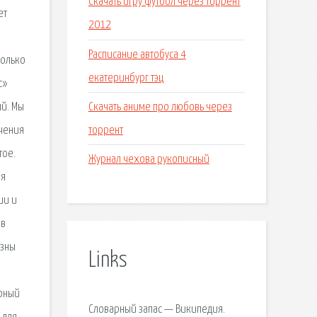
Скачать игру футбол через торрент
ет
2012
Расписание автобуса 4
колько
екатеринбург тэц
с»
Скачать аниме про любовь через
ый. Мы
торрент
учения
тое.
Журнал чехова рукописный
ая
ии и
ов
езны
Links
арный
Словарный запас — Википедия.