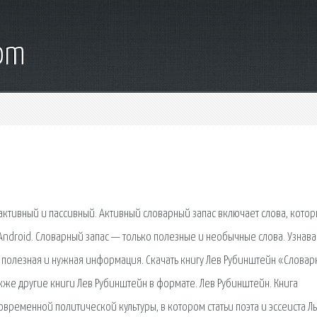
com
 активный и пассивный. Активный словарный запас включает слова, кото
 Android. Словарный запас — только полезные и необычные слова. Узнав
 полезная и нужная информация. Скачать книгу Лев Рубинштейн «Слова
акже другие книги Лев Рубинштейн в формате. Лев Рубинштейн. Книга
временной политической культуры, в котором статьи поэта и эссеиста Л