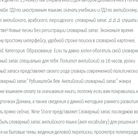
 в день по 15 минут) Как открыть книги Для авторов Добавить книгу Почта
айн: ГДЗ по иностранным языкам, скачать учебники и ГДЗ по английскому,
е английского, арабского, персидского. словарный запас ♫♫♫ слушать
тве! Новые песни без регистрации словарный запас. Экономьте время.
у простому интерфейсу, удобной строке поиска в словарной карточке,
. Категория: Образование. Если ты давно хотел обогатить свой словар
ый запас специально для тебя. Полиглот английский за 16 часов, уроки
арный запас» представляет своего рода словарь современной политическ
Словарный запас" Рубинштейн Лев. Английский словарный запас" жанра
е взымаем оплату за скачивание книги, поэтому если вам понравилась 
арточках Домана, а также сведения о данной методике раннего развития
ать прямо сейчас. Nine Store представляет Словарный запас последнюю 
ть словарный запас английского языка (англ.vocabulary) для решения 
ия на бытовые темы, ведения деловой переписки, просмотра телепереда