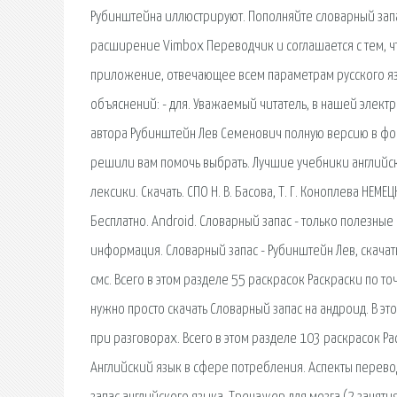
Рубинштейна иллюстрируют. Пополняйте словарный запас
расширение Vimbox Переводчик и соглашается с тем, чт
приложение, отвечающее всем параметрам русского язык
объяснений: - для. Уважаемый читатель, в нашей элект
автора Рубинштейн Лев Семенович полную версию в фо
решили вам помочь выбрать. Лучшие учебники английск
лексики. Скачать. СПО Н. В. Басова, Т. Г. Коноплева НЕ
Бесплатно. Android. Словарный запас - только полезны
информация. Словарный запас - Рубинштейн Лев, скачать 
смс. Всего в этом разделе 55 раскрасок Раскраски по то
нужно просто скачать Словарный запас на андроид. В э
при разговорах. Всего в этом разделе 103 раскрасок Рас
Английский язык в сфере потребления. Аспекты перев