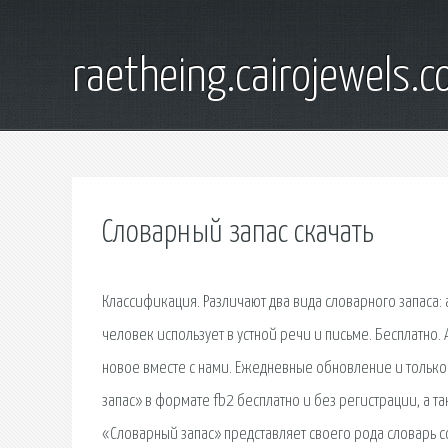
raetheing.cairojewels.
Словарный запас скачать
Классификация. Различают два вида словарного запаса:
человек использует в устной речи и письме. Бесплатно.
новое вместе с нами. Ежедневные обновление и только
запас» в формате fb2 бесплатно и без регистрации, а т
«Словарный запас» представляет своего рода словарь со