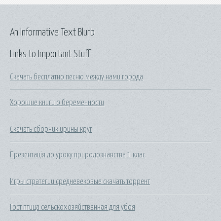
An Informative Text Blurb
Links to Important Stuff
Скачать бесплатно песню между нами города
Хорошие книги о беременности
Скачать сборник ирины круг
Презентація до уроку природознавства 1 клас
Игры стратегии средневековые скачать торрент
Гост птица сельскохозяйственная для убоя