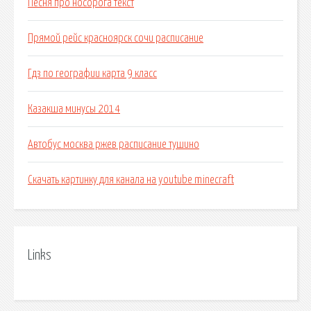
Песня про носорога текст
Прямой рейс красноярск сочи расписание
Гдз по географии карта 9 класс
Казакша минусы 2014
Автобус москва ржев расписание тушино
Скачать картинку для канала на youtube minecraft
Links