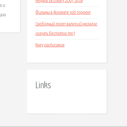
Медаль за отвагу 2007 игра
о и
Фильмы в формате vob торрент
ции.
Свободный полет валерий меладзе
скачать бесплатно mp3
Кнеу расписание
Links