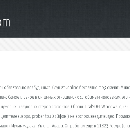
com
ы обязательно возбудишься. Слушать online бесплатно mp3 скачать У нас
члена Самое главное в интимных отношениях с любимым человекам, это -
 шумовых и звуковых стерео эффектов. Сборки UralSOFT Windows 7 ,как
онцепт телевизора, prober tp10 айфон 3 не воспроизведит видео. Продаю
-Хаджж Мухаммада ал-Утли ал-Авари. Он работал еще в 11823 Ресурс (опи