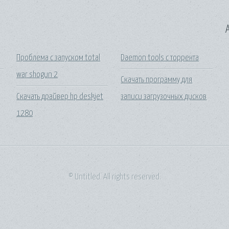
A
Проблема с запуском total
Daemon tools с торрента
war shogun 2
Скачать программу для
Скачать драйвер hp deskjet
записи загрузочных дисков
1280
© Untitled. All rights reserved.