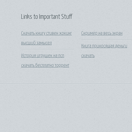
Links to Important Stuff
Скачать книгу стивен хокинг
Скример на весь экран
высший замысел
Книга приносящая деньги
История игрушек на псп
скачать
скачать бесплатно торрент