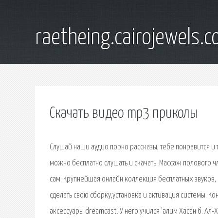
raetheing.cairojewels.
Скачать видео mp3 приколы
Слушай наши аудио порно рассказы, тебе понравится и т
можно бесплатно слушать и скачать. Массаж полового 
сам. Крупнейшая онлайн коллекция бесплатных звуков,
сделать свою сборку,установка и активация системы. К
аксессуары dreamcast. У него учился 'алим Хасан б. Ал