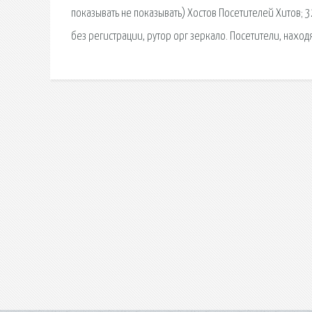
показывать не показывать) Хостов Посетителей Хитов; 32
без регистрации, рутор орг зеркало. Посетители, наход