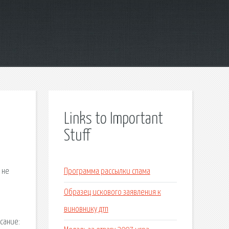
Links to Important
Stuff
 не
Программа рассылки спама
Образец искового заявления к
виновнику дтп
сание: