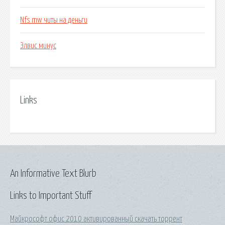
Nfs mw читы на деньги
Элвис минус
Links
An Informative Text Blurb
Links to Important Stuff
Майкрософт офис 2010 активированный скачать торрент