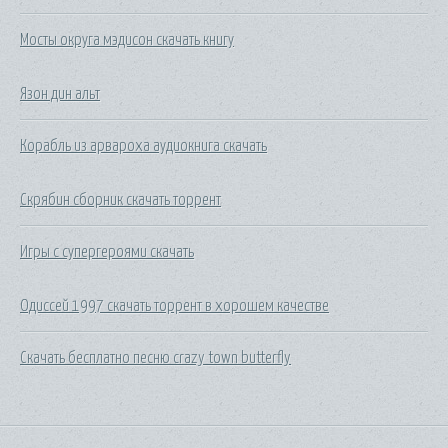
Мосты округа мэдисон скачать книгу
Язон дин альт
Корабль из арвароха аудиокнига скачать
Скрябин сборник скачать торрент
Игры с супергероями скачать
Одиссей 1997 скачать торрент в хорошем качестве
Скачать бесплатно песню crazy town butterfly