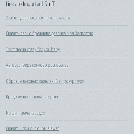
Links to Important Stuff
2 сезон дневники вампиров скачать
Скачать песню брежнева девочка моя бесплатно
Текст песни crazy for you baby
Автобус тверь сонково расписание
Образцы исковых заявлений в прокуратуру
Кредо лучшее скачать торрент
Макияж скачать видео
Скачать игры с ключом alawar