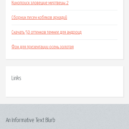
Кинопоиск зловещие мертвецы 2
Сборник песен кобяков аркадий
Скачать 50 оттенков темнее для андроид
Фон для презентации осень золотая
Links
An Informative Text Blurb