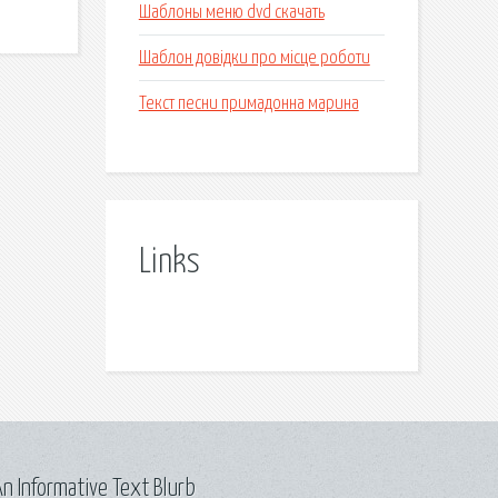
Шаблоны меню dvd скачать
Шаблон довідки про місце роботи
Текст песни примадонна марина
Links
n Informative Text Blurb