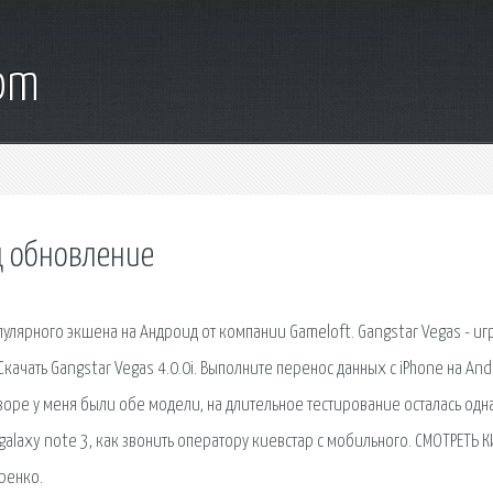
com
д обновление
улярного экшена на Андроид от компании Gameloft. Gangstar Vegas - иг
качать Gangstar Vegas 4.0.0i. Выполните перенос данных с iPhone на And
бзоре у меня были обе модели, на длительное тестирование осталась одн
alaxy note 3, как звонить оператору киевстар с мобильного. СМОТРЕТЬ 
ренко.