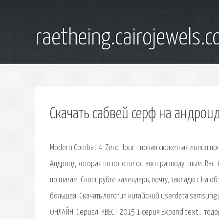
raetheing.cairojewels.
Скачать сабвей серф на андрои
Modern Combat 4: Zero Hour - новая сюжетная линия поп
Андроид которая ни кого не оставит равнодушным. Вас. С
по шагам. Скопируйте календарь, почту, закладки. На о
большая. Скачать логотип китайский userdata samsung g
ОНЛАЙН! Сериал: КВЕСТ 2015 1 серия Expand text… тодо