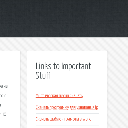
Links to Important
Stuff
ра на
roid
Мистическая песня скачать
а
Скачать программу для узнавания ip
КИНО
Скачать шаблон грамоты в word