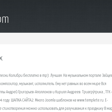
com
х
песни Колибри бесплатно в mp3. Лучшая. На музыкальном портале Зайцев
композитор, музыкант, исполнитель. Ему нет равных во всем мире Вся
пы Андрей Григорьев-Аполлонов и Кирилл Андреев. Триагру́трика , ТГК
04 году. ШАПКА САЙТА2. Много Joomla шаблонов на www.templete.ru. E-
е стихотворения можно использовать для разучивания к празднику 8 мар