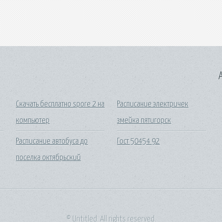
A
Скачать бесплатно spore 2 на
Расписание электричек
компьютер
змейка пятигорск
Расписание автобуса до
Гост 50454 92
поселка октябрьский
© Untitled. All rights reserved.