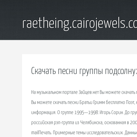
raetheing.cairojewels.
Скачать песни группы подсолну
На музыкальном портале Зайцев.нет Вы можете скачать 
Вы можете скачать песни Братьи Гримм бесплатно Поэт, 
информация. О группе 1995—1998: Игорь Сорин. До груп
российская рэп-группа из Челябинска, основанная в 20
mailПечать. Примерные темы исследовательских. Данны