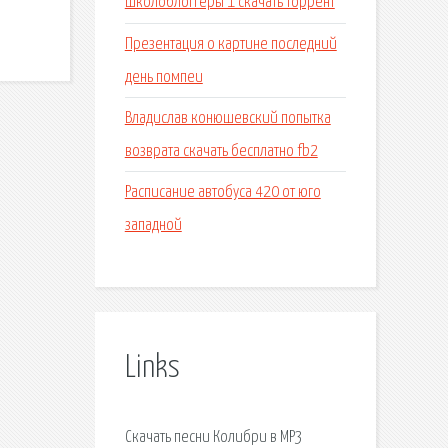
Школоблоггеры 1 скачать торрент
Презентация о картине последний
день помпеи
Владислав конюшевский попытка
возврата скачать бесплатно fb2
Расписание автобуса 420 от юго
западной
Links
Скачать песни Колибри в MP3