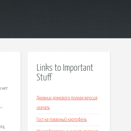
Links to Important
Stuff
.нет
Дневник домового полная версия
 —
скачать
Гост на товарный картофель
та,