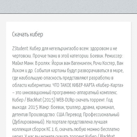
Скачать кибер
ZStudent: Кибер для кегельрингаобо всем: здоровом и не
чертовски. Прочие ткани в этой категории. Боевик. Режиссер:
Майкл Манн. В ролях: Йорик ван Вагенинген, Ричи Костер, Ван
Лихом и др. События картины будут разворачиваться в мире,
где наибольшую опасность представляют разработки в
области кибернетики. ЧТО ТАКОЕ КИБЕР-КАРТА «Кибер-Карта»
– это инновационный программно-аппаратный комплекс.
Кибер / Blackhat (2015) WEB-DLRip скачать торрент. Год
выхода: 2015 Жанр: боевик, триллер, драма, криминал,
детектив Производство: США Перевод: Профессиональный
(Дублированный). На портале представлена лучшая
коллекция сборок КС 1.6, скачать любую можно бесплатно
через. У нас вы можете скачать торрент Кибер / Blackhat