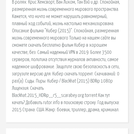
В ролях: Крис Хемсворт, Ван Лихом, Тан Вэй и др. Спокойная,
размеренная жизнь современного мирового пространства.
Кажется, что ничто не может нарушить равномерный,
плавный ход событий, жизнь настолько механизирована.
Описание фильма "Кибер (2015)". Спокойная, размеренная
жизнь современного мирового Только на нашем сайте вы
сможете скачать бесплатно фильм Кибер в хорошем
качестве, без. Самый надежный VPN в 2019. Более 3500
серверов, политика отсутствия журналов активности, самое
надежное шифрование. Защитите свою безопасность в сети,
загрузите версию для. Кибер скачать торрент. Скачиваний: 0
раз(а). Сиды. Пиры. Кибер / Blackhat (2015) BDRip 1080p
Лицензия. Скачать
Blackhat.2015_HDRip__r5__scarabey.org.torrent Как тут
качать? Добавить rutor.info в поисковую строку. Год выпуска:
2015 Страна: США Жанр: боевик, триллер, драма, криминал.