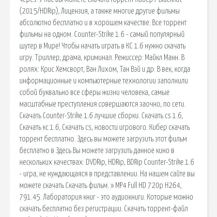
(2015/HDRip), Лицензия, а также многие другие фильмы
абсолютно бесплатно и в хорошем качестве. Все торрент
фильмы на одном. Counter-Strike 1.6 - самый популярный
шутер в Мире! Чтобы начать играть в КС 1.6 нужно скачать
игру. Триллер, драма, криминал. Режиссер: Майкл Манн. В
ролях: Крис Хемсворт, Ван Лихом, Тан Вэй и др. В век, когда
информационные и компьютерные технологии заполнили
собой буквально все сферы жизни человека, самые
масштабные преступления совершаются заочно, по сети.
Скачать Counter-Strike 1.6 лучшие сборки. Скачать cs 1.6,
Скачать кс 1.6, Скачать cs, новости игрового. Кибер скачать
торрент бесплатно. Здесь вы можете загрузить этот фильм
бесплатно в Здесь Вы можете загрузить данное кино в
нескольких качествах: DVDRip, HDRip, BDRip Counter-Strike 1.6
- игра, не нуждающаяся в представлении. На нашем сайте вы
можете скачать Скачать фильм. » MP4 Full HD 720p H264,
791.45. Лаборатория книг - это аудиокниги. Которые можно
скачать бесплатно без регистрации. Скачать торрент-файл