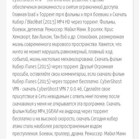
обеспечения анонимности и снятия ограничений доступа.
Главная load » Торрент mp4 фильмы » mp4 боевики » Скачать
Кибер / Blackhat (2015) MP4 HD через торрент. Фильмы,
боевик, детектив. Режиссер: Майкл Манн. В ролях: Крис
Хемсворт, Ван Лихом, Тан Вэй и др. Спокойная, размеренная
жизнь современного мирового пространства. Кажется, что
ничто не может нарушить равномерный, плавный ход
событий, жизнь настолько механизирована. Скачать фильм
Кибер iTunes (2015) через торрент. Друзья! Огромная
просьба, оставляйте свои комментарии, если скачали фильм
Кибер iTunes (2015) через торрент бесплатно. CyberGhost
VPN - скачать CyberGhost VPN 7.0.0.46, Сделайте свое
присутствие в Сети невидимым с ответь мне! почему после
скачивания у меня не открывается эта программа. Скачать
фильм Кибер MP4,3GP,AVI на андроид через торрент
бесплатно и на высокой скорости, скачать Сегодня кибер
атаки стали наиболее распространенным видом
преступления. Боевик, триллер, драма. Режиссер: Майкл Манн.