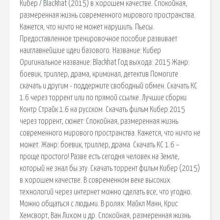
Кибер / Blackhat (2015) в хорошем качестве. Спокойная,
размеренная жизнь современного мирового пространства.
Кажется, что ничто не может нарушить. Пьесы.
Предоставленное тренировочное пособие развивает
наиглавнейшие идеи базового. Название: Кибер
Оригинальное название: Blackhat Год выхода: 2015 Жанр:
боевик, триллер, драма, криминал, детектив Помогите
скачать и другим - поддержите свободный обмен. Скачать КС
1.6 через торрент или по прямой ссылке. Лучшие сборки
Контр Страйк 1.6 на русском. Скачать фильм Кибер 2015
через торрент, сюжет: Спокойная, размеренная жизнь
современного мирового пространства. Кажется, что ничто не
может. Жанр: боевик, триллер, драма. Скачать КС 1.6 –
проще простого! Разве есть сегодня человек на Земле,
который не знал бы эту. Скачать торрент фильм Кибер (2015)
в хорошем качестве. В современном веке высоких
технологий через интернет можно сделать все, что угодно.
Можно общаться с людьми. В ролях: Майкл Манн, Крис
Хемсворт, Ван Лихом и др. Спокойная, размеренная жизнь