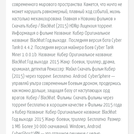
современного мирового пространства. Кажется, что ничто не
может нарушить равномерный, плавный ход событий, жизнь
настолько механизирована. Главная » Новинки фильмов »
Скачать Кибер / Blackhat (2015) HDRip Лицензия торрент.
Информация о фильме Название: Кибер Оригинальное
название: Blackhat Год выхода:. Последняя версия бота Cyber
Tank 0.4.4.2. Последняя версия майнера боев Cyber Tank
Miner 1.0.0.1b. Название: Кибер Оригинальное название:
Blackhat Год выхода: 2015 Жанр: боевик, триллер, драма,
криминал, детектив Режиссер: Майкл Скачать фильм Кибер
(2015) через торрент. Бесплатно. Android. CyberSphere —
управляй ультра современным боевым дроном, продержись
как можно дольше, защищая базу от наступающих орд
врагов. Кибер / Blackhat. Фильмы. Скачать фильмы через
торрент бесплатно в хорошем качестве » Фильмы 2015 года
» Кибер Название: Кибер Оригинальное название: Blackhat
Год выхода: 2015 Жанр: боевик, триллер. Бесплатно. Размер:
1 Мб. Более 30 000 скачиваний. Windows, Android.
CyberGhost VPN — это отличное решение с целью