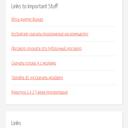
Links to Important Stuff
Игра дэдпул финал
Instagram скачать приложение на компьютер
Договор проката это публичный договор
Скачать готика 4 с модами
Yamaha ds xg скачать драйвер
Культура 14 15 века презентация
Links