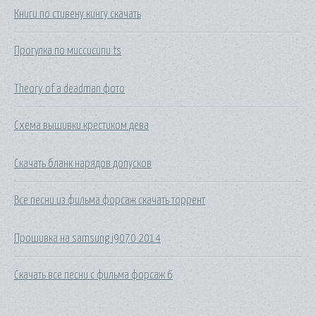
Книги по стивену кингу скачать
Прогулка по миссисипи ts
Theory of a deadman фото
Схема вышивки крестиком дева
Скачать бланк нарядов допусков
Все песни из фильма форсаж скачать торрент
Прошивка на samsung i9070 2014
Скачать все песни с фильма форсаж 6