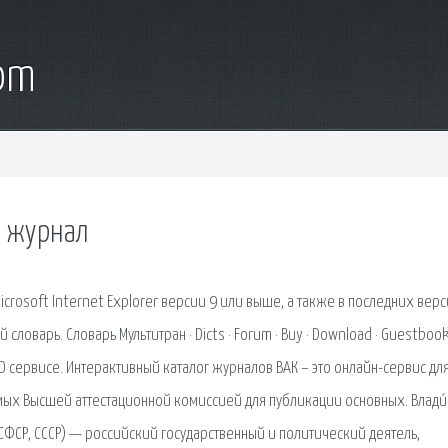
com
й журнал
crosoft Internet Explorer версии 9 или выше, а также в последних вер
 словарь. Словарь Мультитран · Dicts · Forum · Buy · Download · Guestbook
. О сервисе. Интерактивный каталог журналов ВАК – это онлайн-сервис дл
ых Высшей аттестационной комиссией для публикации основных. Влади
 РСФСР, СССР) — российский государственный и политический деятель,