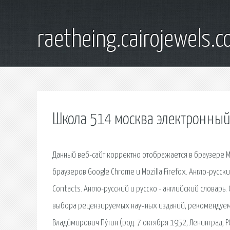
raetheing.cairojewels.
Школа 514 москва электронны
Данный веб-сайт корректно отображается в браузере Mi
браузеров Google Chrome и Mozilla Firefox. Англо-русский
Contacts. Англо-русский и русско - английский словарь
выбора рецензируемых научных изданий, рекомендуем
Влади́мирович Пу́тин (род. 7 октября 1952, Ленинград,