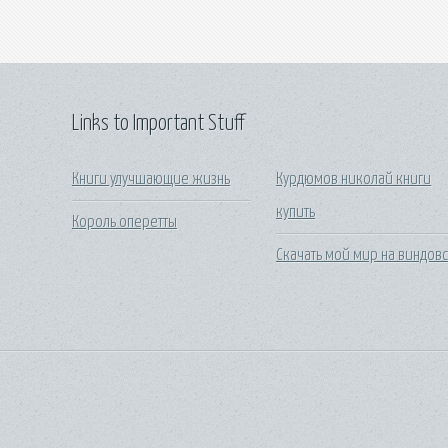
Links to Important Stuff
Книги улучшающие жизнь
Курдюмов николай книги
купить
Король оперетты
Скачать мой мир на виндов