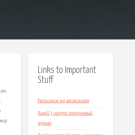
Links to Important
Stuff
сиях
 ·
Расписание жд автовокзала
я
Лицей 3 иркутск электронный
́мир
журнал