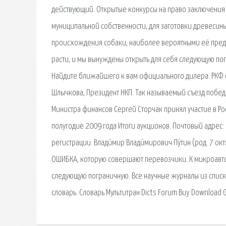
действующий. Открытые конкурсы на право заключения 
муниципальной собственности, для заготовки древесин
происхождения собаки, наиболее вероятными её предка
расти, и мы вынуждены открыть для себя следующую пог
Найдите ближайшего к вам официального дилера. РКФ 
Шлычкова, Президент НКП. Так называемый съезд победит
Министра финансов Сергей Сторчак принял участие в Ро
полугодие 2009 года Итоги аукционов. Почтовый адрес: 11
регистрации. Влади́мир Влади́мирович Пу́тин (род. 7 ок
ОШИБКА, которую совершают перевозчики. К микроавтоб
следующую пограничную. Все научные журналы из списка
словарь. Словарь Мультитран Dicts Forum Buy Download 