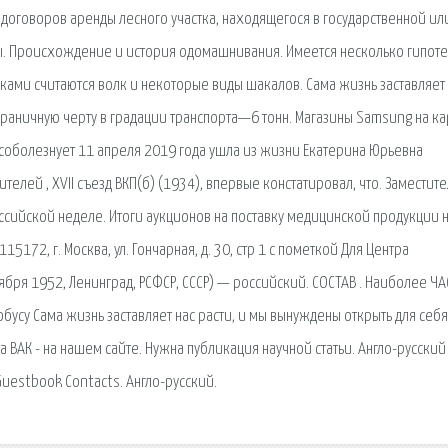
договоров аренды лесного участка, находящегося в государственной ил
ы. Происхождение и история одомашнивания. Имеется несколько гипоте
ми считаются волк и некоторые виды шакалов. Сама жизнь заставляет 
раничную черту в градации транспорта—6 тонн. Магазины Samsung на ка
соболезнует 11 апреля 2019 года ушла из жизни Екатерина Юрьевна
елей , XVII съезд ВКП(б) (1934), впервые констатировал, что. Заместите
ссийской неделе. Итоги аукционов на поставку медицинской продукции н
5172, г. Москва, ул. Гончарная, д. 30, стр 1 с пометкой Для Центра
тября 1952, Ленинград, РСФСР, СССР) — российский. СОСТАВ . Наиболее Ч
усу Сама жизнь заставляет нас расти, и мы вынуждены открыть для себя
 ВАК - на нашем сайте. Нужна публикация научной статьи. Англо-русский
Guestbook Contacts. Англо-русский.