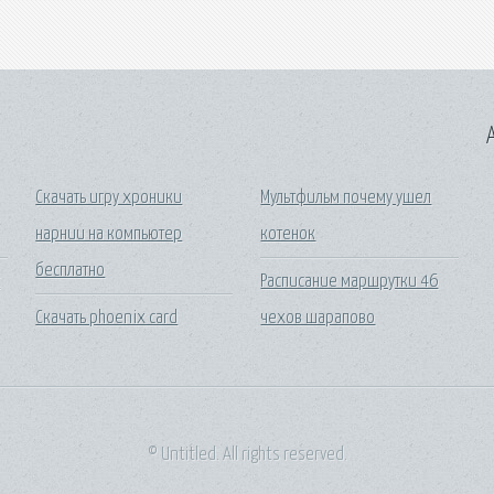
A
Скачать игру хроники
Мультфильм почему ушел
нарнии на компьютер
котенок
бесплатно
с
Расписание маршрутки 46
Скачать phoenix card
чехов шарапово
© Untitled. All rights reserved.