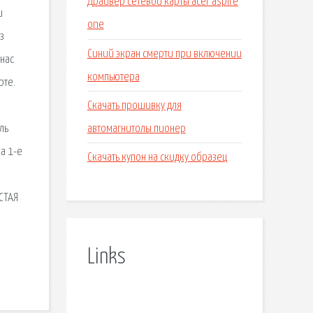
Драйвер сетевой карты acer aspire
и
one
з
Синий экран смерти при включении
нас
компьютера
рте.
Скачать прошивку для
автомагнитолы пионер
ль
а 1-е
Скачать купон на скидку образец
АСТАЯ
Links