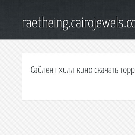
raetheing.cairojewels.
Сайлент хилл кино скачать тор