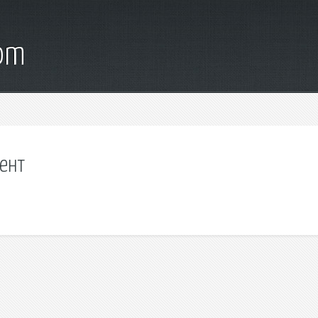
com
рент