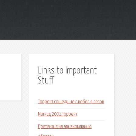
Links to Important
Stuff
Торрент сошедшие с небес 4 сезон
Маткад 2001 торрент
Претензия на авиакомпанию