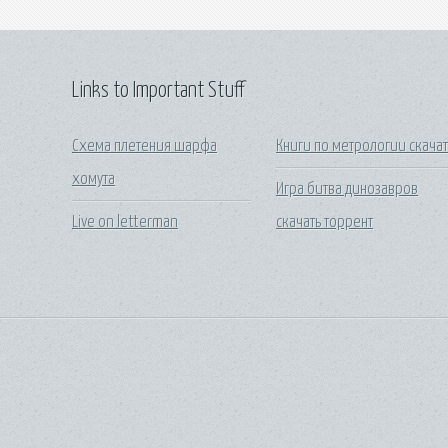
Links to Important Stuff
Схема плетения шарфа
Книги по метрологии скачат
хомута
Игра битва динозавров
Live on letterman
скачать торрент