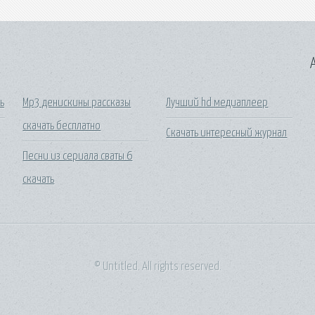
A
ь
Mp3 денискины рассказы
Лучший hd медиаплеер
скачать бесплатно
Скачать интересный журнал
Песни из сериала сваты 6
скачать
© Untitled. All rights reserved.