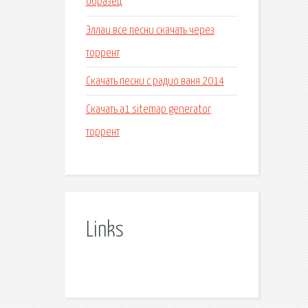
образец
Эллаи все песни скачать через
торрент
Скачать песни с радио ваня 2014
Скачать a1 sitemap generator
торрент
Links