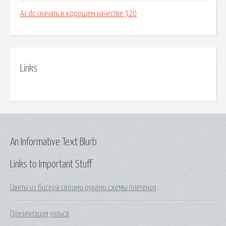
Ac dc скачать в хорошем качестве 320
Links
An Informative Text Blurb
Links to Important Stuff
Цветы из бисера своими руками схемы плетения
Презентация уэльса