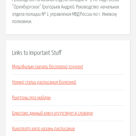
"Оренбургское" Григорьев Андрей. Руководство. начальник
отдела полиции № 1 управления МВД России по г. Ижевску
полковник.
Links to Important Stuff
Мультфильм скачать бесплатно торрент
Номер статьи расписания болезней
Рингтоны про майдан
Блюстакс данный ключ отсутствует в словаре
Кинотеатр каро казань расписание