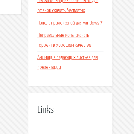
Веселые танцевальные песни для
гулянок скачать бесплатно
Панель приложений для windows 7
Неправильные копы скачать
торрент в хорошем качестве
Анимация падающих листьев для
презентации
Links