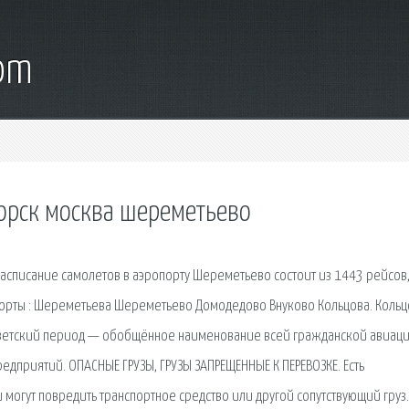
com
горск москва шереметьево
асписание самолетов в аэропорту Шереметьево состоит из 1443 рейсов
опорты : Шереметьева Шереметьево Домодедово Внуково Кольцова. Коль
советский период — обобщённое наименование всей гражданской авиац
едприятий. ОПАСНЫЕ ГРУЗЫ, ГРУЗЫ ЗАПРЕЩЕННЫЕ К ПЕРЕВОЗКЕ. Есть
 могут повредить транспортное средство или другой сопутствующий груз.