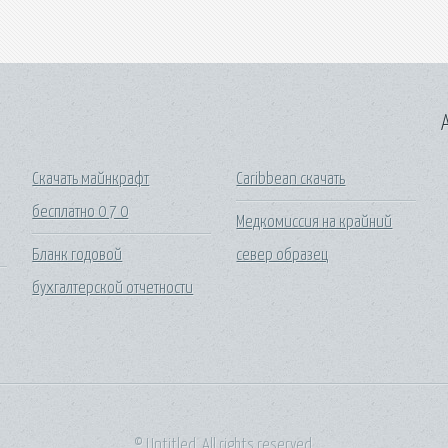
A
Скачать майнкрафт
Caribbean скачать
бесплатно 0 7 0
Медкомиссия на крайний
Бланк годовой
север образец
бухгалтерской отчетности
© Untitled. All rights reserved.