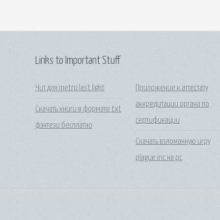
Links to Important Stuff
Чит для metro last light
Приложение к аттестату
аккредитации органа по
Скачать книги в формате txt
сертификации
фэнтези бесплатно
Скачать взломанную игру
plague inc на pc