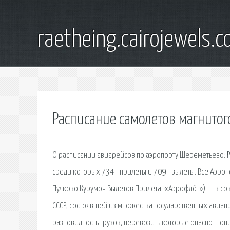
raetheing.cairojewels.
Расписание самолетов магнито
О расписании авиарейсов по аэропорту Шереметьево: Р
среди которых 734 - прилеты и 709 - вылеты. Все Аэр
Пулково Курумоч Вылетов Прилета. «Аэрофло́т») — в 
СССР, состоявшей из множества государственных авиапр
разновидность грузов, перевозить которые опасно – они