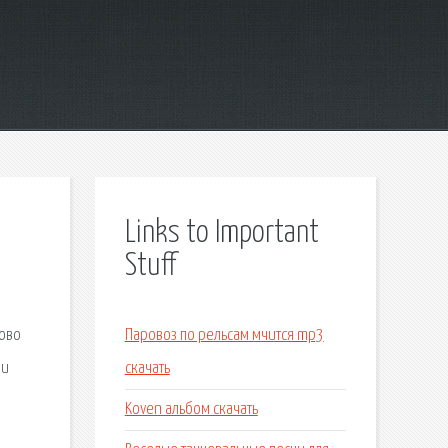
Links to Important
Stuff
,
цово
Паровоз по рельсам мчится mp3
ии
скачать
Koven альбом скачать