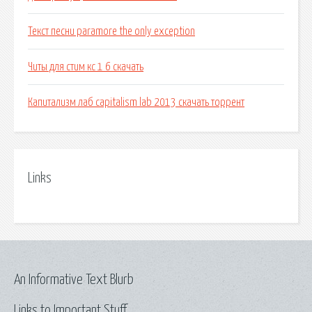
Текст песни paramore the only exception
Читы для стим кс 1 6 скачать
Капитализм лаб capitalism lab 2013 скачать торрент
Links
An Informative Text Blurb
Links to Important Stuff