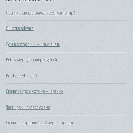
Песня не спеши скачать бесплатно mp3
Очистка adware
Дом в котором 1 книга скачать
Веб камера драйвер logitech
Bootspeed rsload
Скачать игра охота на животных
Части реки 2 класс схема
Скачать террария 1 2 2 через торрент