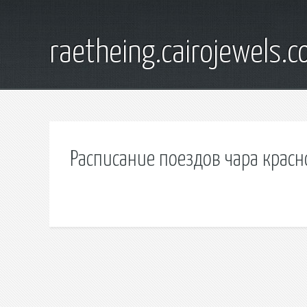
raetheing.cairojewels.
Расписание поездов чара красн