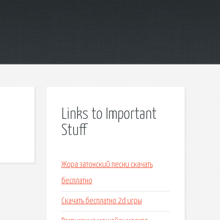
Links to Important
Stuff
Жора затонский песни скачать
бесплатно
Скачать бесплатно 2d игры