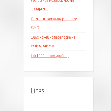
Расписание можайск москва
электрички
Скачать на компьютер клеш оф
кингс
1980 коней на переправе не
меняют онлайн
Intel 112bnhmw драйвер
Links