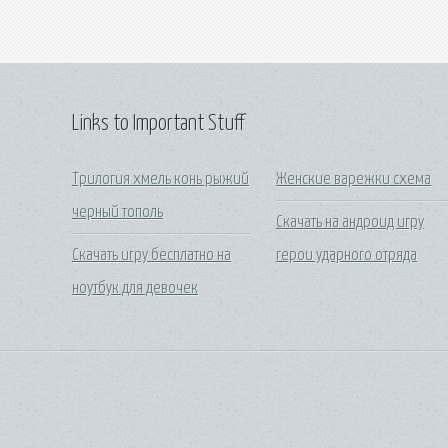
Links to Important Stuff
Трилогия хмель конь рыжий
Женские варежки схема
черный тополь
Скачать на андроид игру
Скачать игру бесплатно на
герои ударного отряда
ноутбук для девочек