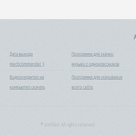
A
Дата выхода
Программа для скачки
mechcommander 3
музыки с одноклассников
Видеоредактор на
Программа для скачивания
компьютер скачать
всего сайта
© Untitled. All rights reserved.