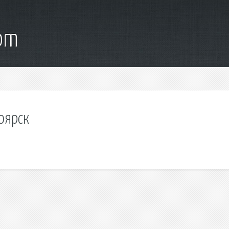
com
оярск