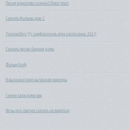
Песня ермолова осенний блюз текст
Скачать фильмы дом 2
Троллейбус 55 симферополь ялта расписание 2015
Скачать песню барная хоми
Фильм body
В высоцкий моя цыганская аккорды
Схема зала дома квн
Игры про овечек скачать на андроид