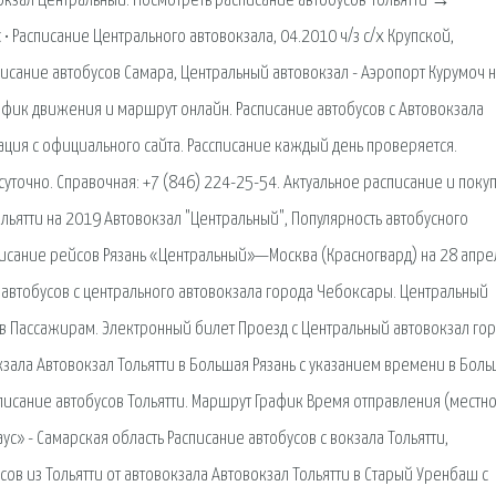
вокзал Центральный. Посмотреть расписание автобусов Тольятти →
• Расписание Центрального автовокзала, 04.2010 ч/з с/х Крупской,
исание автобусов Самара, Центральный автовокзал - Аэропорт Курумоч 
афик движения и маршрут онлайн. Расписание автобусов с Автовокзала
мация с официального сайта. Рассписание каждый день проверяется.
уточно. Справочная: +7 (846) 224-25-54. Актуальное расписание и поку
льятти на 2019 Автовокзал "Центральный", Популярность автобусного
писание рейсов Рязань «Центральный»—Москва (Красногвард) на 28 апре
автобусов с центрального автовокзала города Чебоксары. Центральный
сов Пассажирам. Электронный билет Проезд с Центральный автовокзал гор
кзала Автовокзал Тольятти в Большая Рязань с указанием времени в Бол
Расписание автобусов Тольятти. Маршрут График Время отправления (местн
ус» - Самарская область Расписание автобусов с вокзала Тольятти,
ов из Тольятти от автовокзала Автовокзал Тольятти в Старый Уренбаш с