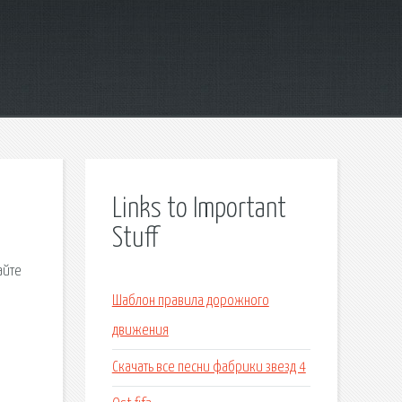
Links to Important
Stuff
айте
Шаблон правила дорожного
движения
Скачать все песни фабрики звезд 4