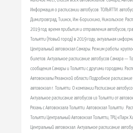
наличие мест, список всех автовокзалов. Самара, Авто
Информация о расписании автобусов. ТОЛЬЯТТИ: автобус 
Димитровград, Тиинск, Иж-Борискино, Никольское. Расп
2019 год: время прибытия и отправления автобусов, гр
Тольятти (Новый город) в 2019 году, актуальная инфор
Центральный автовокзал Самары. Режим работы: круглос
билетов. Актуальное расписание автобусов Самара — То
сообщения Самары и Тольятти с другими городами. Рас
Автовокзалы Рязанской области Подробное расписание 
автовокзал г. Тольятти. О компании Расписание автобу
Актуальное расписание автобусов из Тольятти от автово
Рязань с Автовокзала Тольятти. Автовокзал Тольятти . 
Тольятти Центральный Автовокзал Тольятти, ТРЦ «Парк Ха
Центральный автовокзал. Актуальное расписание автобус