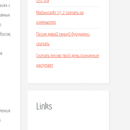
Ost fifa
ниях с
Майнкрафт 15 2 скачать на
тивных
компьютер
 .
Песня давай танцуй бурундуки
бусов,
скачать
в.
Скачать песню твой день рождения
наступает
.
.
Links
ления.
и