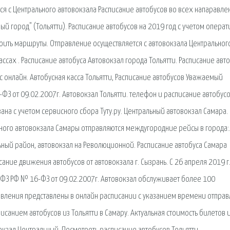
я с Центрального автовокзала Расписание автобусов во всех напаравле
вый город" (Тольятти). Расписание автобусов на 2019 год с учетом опера
ить маршруты. Отправление осуществляется с автовокзала Центрального
ссах . Расписание автобуса Автовокзал города Тольятти. Расписание авто
с онлайн. Автобусная касса Тольятти, Расписание автобусов Уважаемый
ФЗ от 09.02.2007г. Автовокзал Тольятти. телефон и расписание автобусо
зана с учетом сервисного сбора Туту.ру. Центральный автовокзал Самара.
ьного автовокзала Самары отправляются междугородние рейсы в города:
ьный район, автовокзал на Революционной. Расписание автобуса Самара
сание движения автобусов от автовокзала г. Сызрань. С 26 апреля 2019 г
ФЗ РФ № 16-ФЗ от 09.02.2007г. Автовокзал обслуживает более 100
авления представлены в онлайн расписании с указанием времени отправ
писанием автобусов из Тольятти в Самару. Актуальная стоимость билетов 