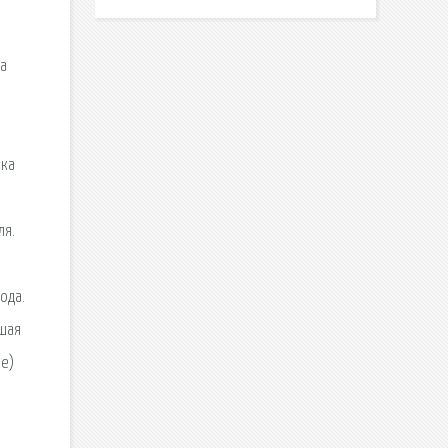
на
пка
ля.
ода.
ьшая
ое)