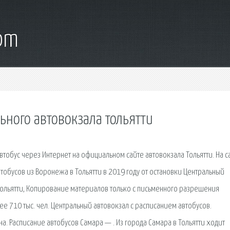
com
ьного автовокзала тольятти
втобус через Интернет на официальном сайте автовокзала Тольятти. На с
тобусов из Воронежа в Тольятти в 2019 году от остановки Центральный
 Тольятти, Копирование материалов только с письменного разрешения
ее 710 тыс. чел. Центральный автовокзал с расписанием автобусов.
на. Расписание автобусов Самара — . Из города Самара в Тольятти ходит