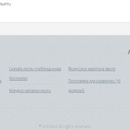
льятти.
A
Скачать песни гребенщикова
Минусинск квартира авито
бесплатно
к
Программа для развертки 3d
Клаудио наранхо книги
моделей
© Untitled. All rights reserved.