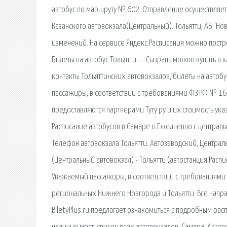
автобус по маршруту № 602. Отправление осуществляетс
Казанского автовокзала(Центральный). Тольятти, АВ "Но
изменений. На сервисе Яндекс.Расписания можно постро
Билеты на автобус Тольятти — Сызрань можно купить в ка
контакты Тольяттинских автовокзалов, билеты на автобу
пассажиры, в соответствии с требованиями ФЗ РФ № 16-
предоставляются партнерами Туту.ру и их стоимость ука
Расписание автобусов в Самаре и Ежедневно с централ
Телефон автовокзала Тольятти. Автозаводский, Централ
(Центральный автовокзал) - Тольятти (автостанция Распи
Уважаемый пассажиры, в соответствии с требованиями 
региональных Нижнего Новгорода и Тольятти. Все напр
BiletyPlus.ru предлагает ознакомиться с подробным рас