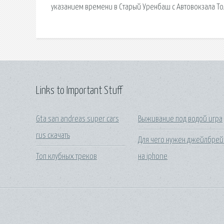
указанием времени в Старый Уренбаш с Автовокзала То
Links to Important Stuff
Gta san andreas super cars
Выживание под водой игра
rus скачать
Для чего нужен джейлбрей
Топ клубных треков
на iphone