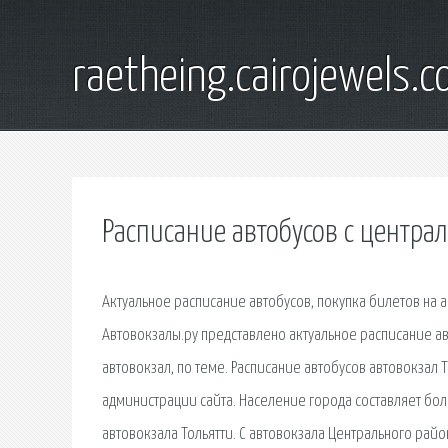
raetheing.cairojewels.
Расписание автобусов с централ
Актуальное расписание автобусов, покупка билетов на а
Автовокзалы.ру представлено актуальное расписание ав
автовокзал, по теме. Расписание автобусов автовокзал
администрации сайта. Население города составляет бол
автовокзала Тольятти. С автовокзала Центрального райо