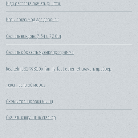
И до рассвета скачать рингтон
Игры показ мод для девочек
Скачать виндовс 7 64 и 32 бит
Скачать обрезать музыку программа
Realtek rtl8139810x family fast ethernet скачать драйвер
Текст песни ой мороз
Схемы тренировки мышц
Скачать книгу штык сталкер