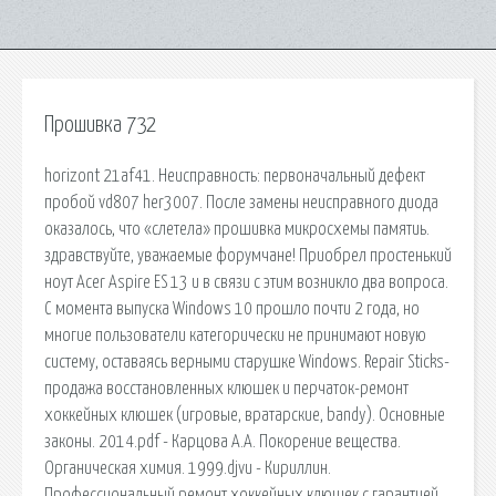
Прошивка 732
horizont 21af41. Неисправность: первоначальный дефект
пробой vd807 her3007. После замены неисправного диода
оказалось, что «слетела» прошивка микросхемы памятиь.
здравствуйте, уважаемые форумчане! Приобрел простенький
ноут Acer Aspire ES 13 и в связи с этим возникло два вопроса.
С момента выпуска Windows 10 прошло почти 2 года, но
многие пользователи категорически не принимают новую
систему, оставаясь верными старушке Windows. Repair Sticks-
продажа восстановленных клюшек и перчаток-ремонт
хоккейных клюшек (игровые, вратарские, bandy). Основные
законы. 2014.pdf - Карцова А.А. Покорение вещества.
Органическая химия. 1999.djvu - Кириллин.
Профессиональный ремонт хоккейных клюшек с гарантией.