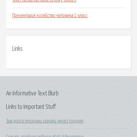
Текст песни perfume britney spears
Презентация хозяйство человека 1 класс
Links
An Informative Text Blurb
Links to Important Stuff
Зов долга призраки скачать через торрент
Скачать драйвер geforce gt 610 бесплатно