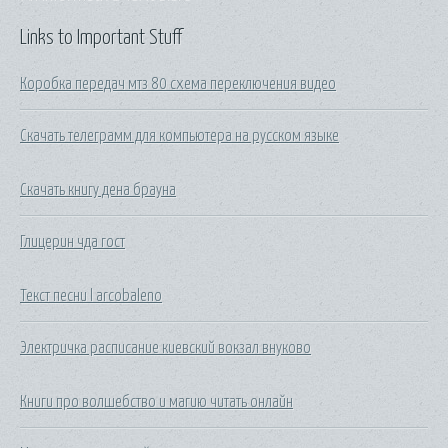
Links to Important Stuff
Коробка передач мтз 80 схема переключения видео
Скачать телеграмм для компьютера на русском языке
Скачать книгу дена брауна
Глицерин чда гост
Текст песни l arcobaleno
Электричка расписание киевский вокзал внуково
Книги про волшебство и магию читать онлайн