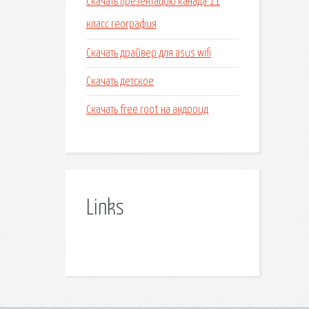
Скачать презентацию канада 11
класс география
Скачать драйвер для asus wifi
Скачать детское
Скачать free root на андроид
Links