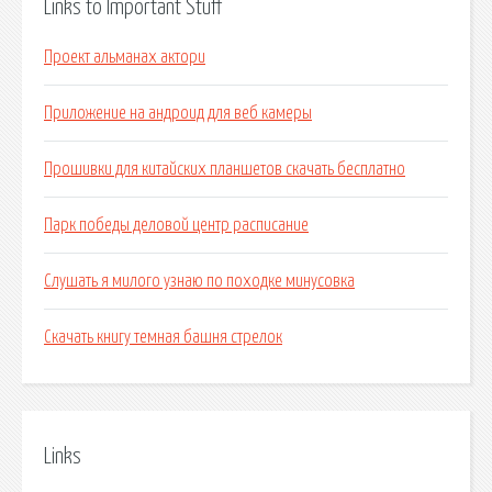
Links to Important Stuff
Проект альманах актори
Приложение на андроид для веб камеры
Прошивки для китайских планшетов скачать бесплатно
Парк победы деловой центр расписание
Слушать я милого узнаю по походке минусовка
Скачать книгу темная башня стрелок
Links