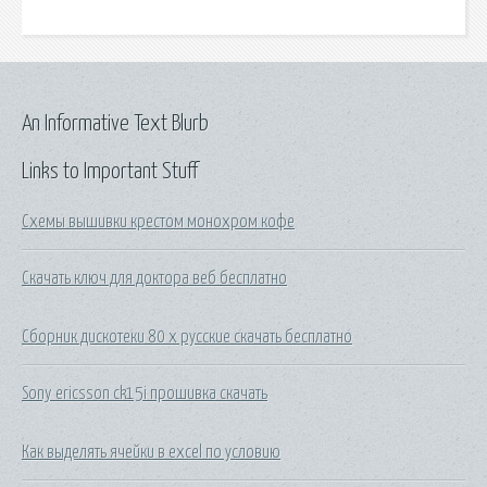
An Informative Text Blurb
Links to Important Stuff
Схемы вышивки крестом монохром кофе
Скачать ключ для доктора веб бесплатно
Сборник дискотеки 80 х русские скачать бесплатно
Sony ericsson ck15i прошивка скачать
Как выделять ячейки в excel по условию