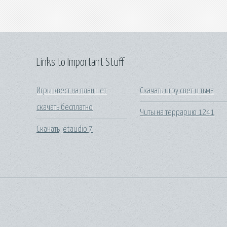
Links to Important Stuff
Игры квест на планшет
Скачать игру свет и тьма
скачать бесплатно
Читы на террарию 1241
Скачать jetaudio 7