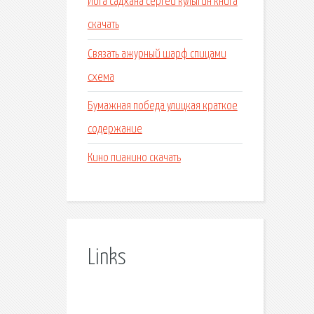
Йога садхана сергей кулыгин книга
скачать
Связать ажурный шарф спицами
схема
Бумажная победа улицкая краткое
содержание
Кино пианино скачать
Links