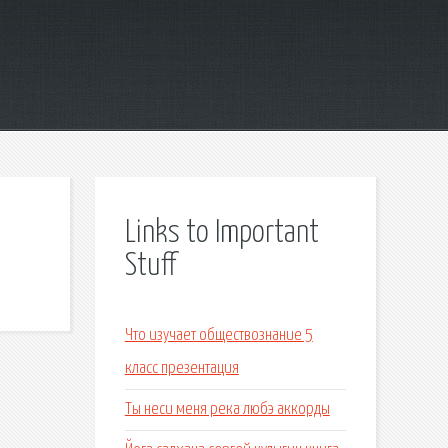
Links to Important
Stuff
Что изучает обществознание 5
класс презентация
Ты неси меня река любэ аккорды