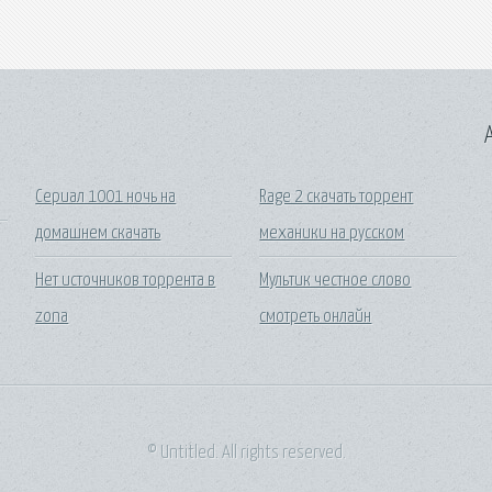
A
Сериал 1001 ночь на
Rage 2 скачать торрент
домашнем скачать
механики на русском
Нет источников торрента в
Мультик честное слово
zona
смотреть онлайн
© Untitled. All rights reserved.