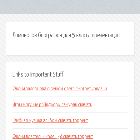
Ломоносов биография для 5 класса презентации
Links to Important Stuff
Фильм задорнова о вещем олеге смотреть онлайн
Игры могучие рейнджеры самураи скачать
Клубная музыка альбом скачать торрент
Фильм властелин колец 3d скачать торрент