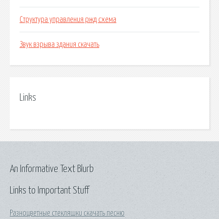
Структура управления ржд схема
Звук взрыва здания скачать
Links
An Informative Text Blurb
Links to Important Stuff
Разноцветные стекляшки скачать песню