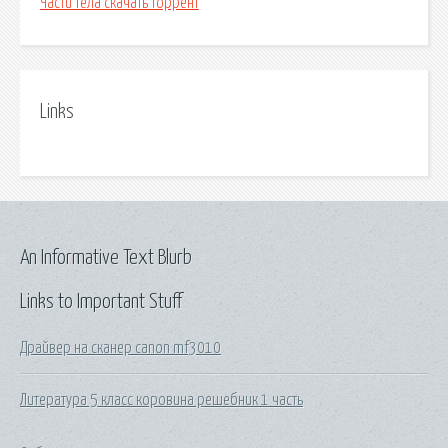
Части тела скачать торрент
Links
An Informative Text Blurb
Links to Important Stuff
Драйвер на сканер canon mf3010
Литература 5 класс коровина решебник 1 часть