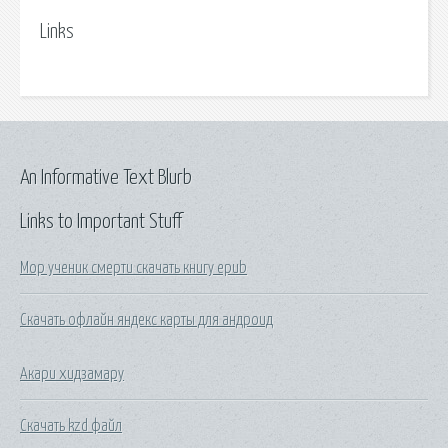
Links
An Informative Text Blurb
Links to Important Stuff
Мор ученик смерти скачать книгу epub
Скачать офлайн яндекс карты для андроид
Акари хидзамару
Скачать kzd файл