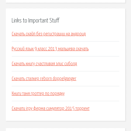
Links to Important Stuff
Скачать скайп без регистрации на андроид
Русский язык 9 класс 2013 мальцева скачать
Скачать книгу счастливая элис сиболд
Скачать сталкер reborn doppelganger
Книги таня гроттер по порядку
Скачати ігру ферма симулятор 2015 торрент