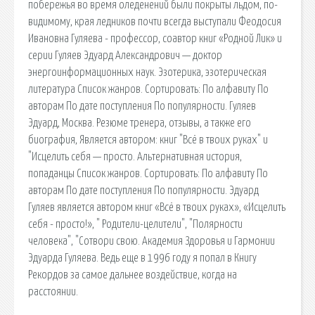
побережья во время оледенений были покрыты льдом, по-
видимому, края ледников почти всегда выступали Феодосия
Ивановна Гуляева - профессор, соавтор книг «Родной Лик» и
серии Гуляев Эдуард Александрович — доктор
энергоинформационных наук. Эзотерика, эзотерическая
литература Список жанров. Сортировать: По алфавиту По
авторам По дате поступления По популярности. Гуляев
Эдуард, Москва. Резюме тренера, отзывы, а также его
биография, Является автором: книг "Всё в твоих руках" и
"Исцелить себя — просто. Альтернативная история,
попаданцы Список жанров. Сортировать: По алфавиту По
авторам По дате поступления По популярности. Эдуард
Гуляев является автором книг «Всё в твоих руках», «Исцелить
себя - просто!», " Родители-целители", "Полярности
человека", "Сотвори свою. Академия Здоровья и Гармонии
Эдуарда Гуляева. Ведь еще в 1996 году я попал в Книгу
Рекордов за самое дальнее воздействие, когда на
расстоянии.