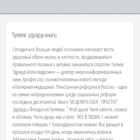
Гуляев эдуард книги
Сегодня все больше людей осознанно начинают вести
здоровый образ жизни, в частности, придерживаться
правильного питания и активно заниматься спортом. Гуляев
Эдуард Александрович — доктор энергоинформационных
наук, профессор, основоположник нового метода
«Полярная медицина». Пенсионная реформа в России – одна
из самых непредсказуемых среди социальных реформ
последних десятилетий. Книга "ИСЦЕЛИТЬ СЕБЯ - ПРОСТО!"
Эдуард и Феодосия Гуляевы. ".Чтоб душа Твоя запела, словно
в облаках, Чисти душу, как и тело - ВСЕ В ТВОИХ. С низким
поклоном павшим, С благодарностью живым. Все дальше в
прошлое уходит тот день, когда закончилась война в
Афганистане. Гуляев Эдуард - Исцелить себя — просто!,