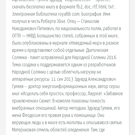
скачать бесплатно книгу в формате fb2, doc, rtf, html, txt ::
Электронная библиотека royallib.com. Биография. Имя
получил в честь Роберта Эйхе. Отец — Станислав
Никодимович Петкевич, по национальности поляк, работал в
ОГПУ — НКВД. Большинство статей, собранных в этой книге,
были опубликованы в журнале «Неведомый мир» в разное
время и представляют собой отдельные. Диетическая
Солянка - пакет исправлений для Народной Солянки 2016.
Тема создана и поддерживается одним из разработчиков
Народной Солянки с целью облегчить нагрузку на
аппаратные ресурсы. 11 сен 2013 Эдуард Александрович
Гуляев -- доктор энергоинформационных наук, автор серии
книг «Исцелить себя просто», профессор, Лауреат. «Забавное
приключение» Сюжет. В новелле показаны тонкости
внебрачных отношений. Автор методики Эдуард Гуляев, его
жена Феодосия его правая рука и помошница. Они
верующие люди и в книге есть молитвы и описываюся святые.
Материковая отмель областей оледенения. Там, где