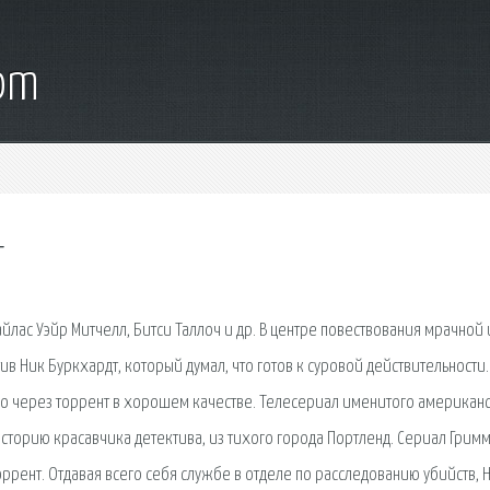
com
т
айлас Уэйр Митчелл, Битси Таллоч и др. В центре повествования мрачной 
в Ник Буркхардт, который думал, что готов к суровой действительности.
но через торрент в хорошем качестве. Телесериал именитого американ
 историю красавчика детектива, из тихого города Портленд. Сериал Грим
торрент. Отдавая всего себя службе в отделе по расследованию убийств, 