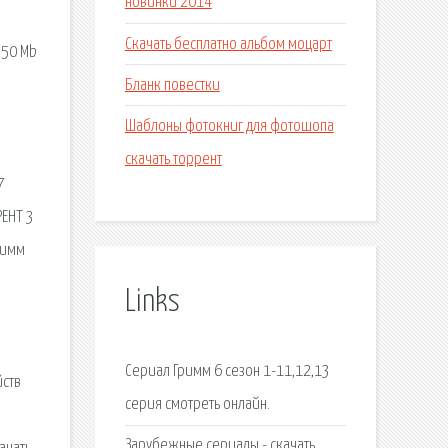
новинки 2014
Скачать бесплатно альбом моцарт
550 Mb
Бланк повестки
Шаблоны фотокниг для фотошопа
скачать торрент
7
РЕНТ 3
римм
Links
Сериал Гримм 6 сезон 1-11,12,13
йств
серия смотреть онлайн.
е
Зарубежные сериалы - скачать