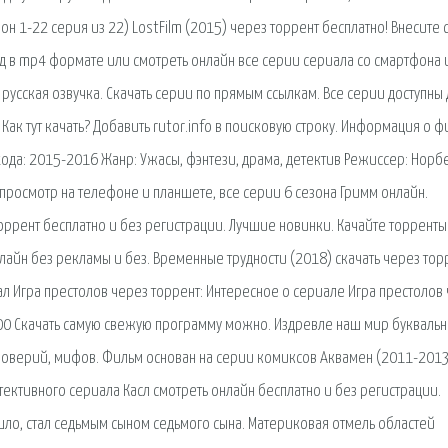
он 1-22 серия из 22) LostFilm (2015) через торрент бесплатно! Внесите
оид в mp4 формате или смотреть онлайн все серии сериала со смартфона 
русская озвучка. Скачать серии по прямым ссылкам. Все серии доступны 
 Как тут качать? Добавить rutor.info в поисковую строку. Информация о 
ода: 2015-2016 Жанр: Ужасы, фэнтези, драма, детектив Режиссер: Норб
 просмотр на телефоне и планшете, все серии 6 сезона Гримм онлайн.
ррент бесплатно и без регистрации. Лучшие новинки. Качайте торренты
айн без рекламы и без. Временные трудности (2018) скачать через тор
ал Игра престолов через торрент: Интересное о сериале Игра престолов 
0 Скачать самую свежую программу можно. Издревле наш мир букваль
оверий, мифов. Фильм основан на серии комиксов Аквамен (2011-201
ективного сериала Касл смотреть онлайн бесплатно и без регистрации.
ышло, стал седьмым сыном седьмого сына. Материковая отмель областей