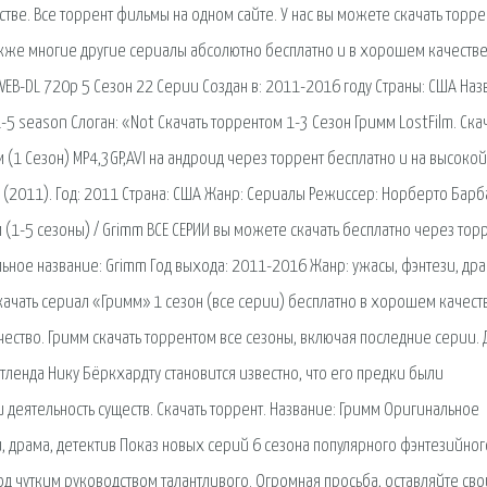
ве. Все торрент фильмы на одном сайте. У нас вы можете скачать торре
также многие другие сериалы абсолютно бесплатно и в хорошем качестве
 WEB-DL 720p 5 Сезон 22 Серии Создан в: 2011-2016 году Страны: США На
-5 season Слоган: «Not Скачать торрентом 1-3 Сезон Гримм LostFilm. Ска
 (1 Сезон) MP4,3GP,AVI на андроид через торрент бесплатно и на высокой
 (2011). Год: 2011 Страна: США Жанр: Сериалы Режиссер: Норберто Барб
(1-5 сезоны) / Grimm ВСЕ СЕРИИ вы можете скачать бесплатно через торр
льное название: Grimm Год выхода: 2011-2016 Жанр: ужасы, фэнтези, дра
качать сериал «Гримм» 1 сезон (все серии) бесплатно в хорошем качест
чество. Гримм скачать торрентом все сезоны, включая последние серии. 
тленда Нику Бёркхардту становится известно, что его предки были
еятельность существ. Скачать торрент. Название: Гримм Оригинальное
и, драма, детектив Показ новых серий 6 сезона популярного фэнтезийног
од чутким руководством талантливого. Огромная просьба, оставляйте сво