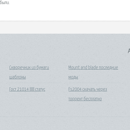
 были.
A
Скворечник из бумаги
Mount and blade последние
шаблоны
моды
Гост 21014 88 статус
Fs2004 скачать через
торрент бесплатно