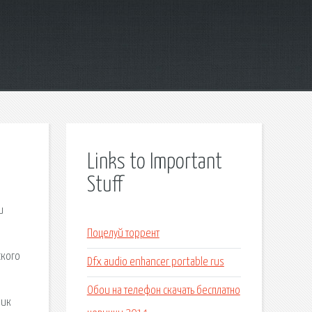
Links to Important
Stuff
и
Поцелуй торрент
ского
Dfx audio enhancer portable rus
м
Обои на телефон скачать бесплатно
Ник