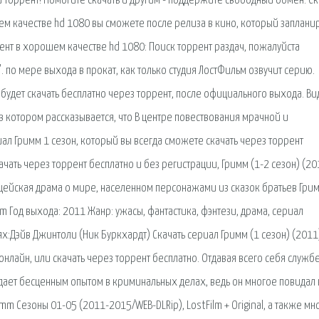
ли торрент! Помогите скачать и другим - поддержите свободный обмен. Ск
ем качестве hd 1080 вы сможете после релиза в кино, который заплани
рент в хорошем качестве hd 1080: Поиск торрент раздач, пожалуйста
 по мере выхода в прокат, как только студия ЛостФильм озвучит серию.
будет скачать бесплатно через торрент, после официального выхода. Ви
 в котором рассказывается, что В центре повествования мрачной и
л Гримм 1 сезон, который вы всегда сможете скачать через торрент
ачать через торрент бесплатно и без регистрации, Гримм (1-2 сезон) (20
ицейская драма о мире, населенном персонажами из сказок братьев Грим
m Год выхода: 2011 Жанр: ужасы, фантастика, фэнтези, драма, сериал
ях:Дэйв Джинтоли (Ник Буркхардт) Скачать сериал Гримм (1 сезон) (2011
онлайн, или скачать через торрент бесплатно. Отдавая всего себя службе
адает бесценным опытом в криминальных делах, ведь он многое повидал 
imm Сезоны 01-05 (2011-2015/WEB-DLRip), LostFilm + Original, а также мн