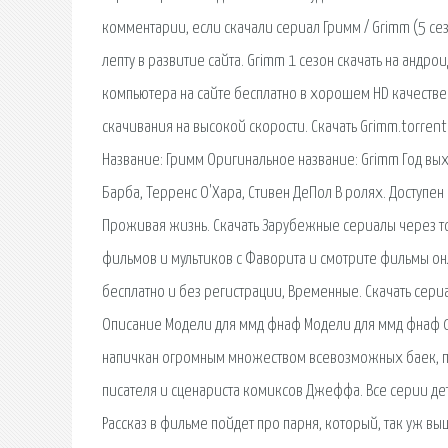
комментарии, если скачали сериал Гримм / Grimm (5 сез
лепту в развитие сайта. Grimm 1 сезон скачать на андр
компьютера на сайте бесплатно в хорошем HD качестве 
скачивания на высокой скорости. Скачать Grimm.torrent
Название: Гримм Оригинальное название: Grimm Год вых
Барба, Терренс О'Хара, Стивен ДеПол В ролях. Доступен
Проживая жизнь. Скачать Зарубежные сериалы через то
фильмов и мультиков с Фаворита и смотрите фильмы онл
бесплатно и без регистрации, Временные. Скачать сери
Описание Модели для ммд фнаф Модели для ммд фнаф 0
напичкан огромным множеством всевозможных баек, п
писателя и сценариста комиксов Джеффа. Все серии дет
Рассказ в фильме пойдет про парня, который, так уж в