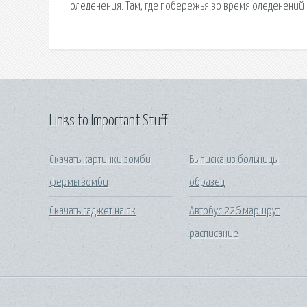
оледенения. Там, где побережья во время оледенений
Links to Important Stuff
Скачать картинки зомби
Выписка из больницы
фермы зомби
образец
Скачать гаджет на пк
Автобус 226 маршрут
расписание