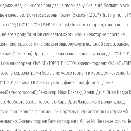
делах, ведь он многое повидал на своем веку. Скачайте бесплатно все
ем качестве. Гримм все сезоны. Гримм (6 сезон) (2017). {rating_nums} 
рии из 123) (2011-2017) WEB-DLRip LostFilm через торрент, совершенно
, не все в роду Гриммов становятся охотниками, некоторые просто не
ям некоторых источников, имя Эдди звучало в пилотной серии, однако
 Гримм (1-6 сезон) Оригинальное название: Grimm Год выхода: 2011-201
 скачать торрент: СКАЧАТЬ ТОРРЕНТ 2 СЕЗОН скачать торрент: СКАЧАТЬ ТОР
се сезоны сериала Гримм бесплатно через торрент в хорошем качестве. Г
2011-2017 Страна: США Жанр: ужасы, фантастика, фэнтези, драма
ный (Многоголосый) Режиссер: Марк Баклэнд, Холли Дэйл, Омар Мадха В
сер: Норберто Барба, Терренс О'Хара, Эрик Ланёвилль. В ролях: Дэвид
ствие происходит в современном Портленде, где детектив из отдела уби
 бесплатно. Скачать торрент Размер торрента: 63,54 Kb Название файла Н