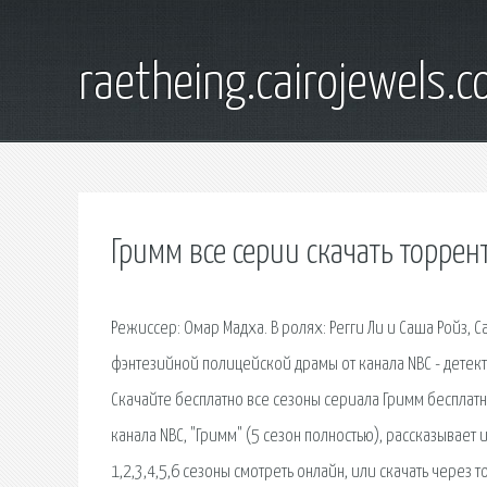
raetheing.cairojewels.
Гримм все серии скачать торрен
Режиссер: Омар Мадха. В ролях: Регги Ли и Саша Ройз, С
фэнтезийной полицейской драмы от канала NBC - детекти
Скачайте бесплатно все сезоны сериала Гримм бесплат
канала NBC, "Гримм" (5 сезон полностью), рассказывает
1,2,3,4,5,6 сезоны смотреть онлайн, или скачать через 