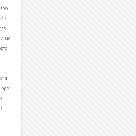
 свою
или
для
фильме
ерто
рент
через.
но
3)