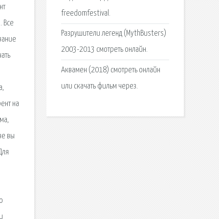
нт
freedomfestival.
. Все
Разрушители легенд (MythBusters)
звание
2003-2013 смотреть онлайн.
чать
Аквамен (2018) смотреть онлайн
или скачать фильм через.
а,
ент на
ма,
ве вы
Для
о
и