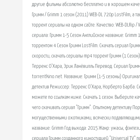
другие фильмы абсолютно бесплатно и в хорошем качест
Гримм / Grimm 1 сезон (2011) WEB-DL 720p LostFilm, а 
торрент сериалы на одном сайте. Качество: WEB-DLRip /
сериала: Гримм 1-5 Сезон Английское название: Grimm 1
торрентом 4 Сезон Гримм LostFilm. Скачать сериал Гримм
скорости, скачать сериалы mp4 торрент Гримм (1 Сезон)
Терренс О'Хара, Эрик Ланёвилль Перевод. Сериал Гримм 
torrentkino.net. Название: Гримм (1-5 сезоны) Оригина
детектив Режиссер: Терренс О'Хара, Норберто Барба. С
можете по ссылкам ниже. Скачать 1 сезон. Выберите ка
чего скачивать сериал "Гримм". Опытному детективу Пор
могущественными охотниками, всячески подавляющими д
название: Grimm Год выхода: 2015 Жанр: ужасы, фэнтез
сериала Гримм созданного киностудией "Universal TV" п