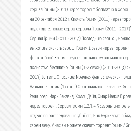
забывайте оставаться на раздаче после того, как скача
сериал Гримм (2011) через торрент бесплатно в хорош
на 20 сентября 2012 г. Скачать Гримм (2011) через тор
подождите. новые серии сериала "Гримм (2011 - 2017)".
Сериал Гримм (2011 - 2017) Последнию серию. , можно 
вы хотите скачать сериал Гримм 1 сезон через торрент,
фэнтезийной Хотим представить вашему вниманию сериа
полностью бесплатно. Гримм (1-2 сезон) (2011-2013) ск
2013) torrent. Описание: Мрачная фантастическая пол
Название: Гримм (1 сезон) Оригинальное название: Grim
Режиссер: Марк Баклэнд, Холли Дэйл, Омар Мадха В рол
через торрент. Сериал Гримм 1,2,3,4,5 сезоны смотреть 
отделе по расследованию убийств, Ник Буркхардт, обл
своем веку. У нас вы можете скачать торрент Гримм / Gr