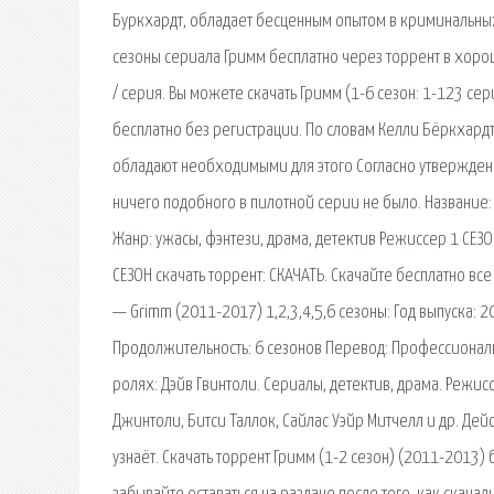
Буркхардт, обладает бесценным опытом в криминальных 
сезоны сериала Гримм бесплатно через торрент в хорош
/ серия. Вы можете скачать Гримм (1-6 сезон: 1-123 се
бесплатно без регистрации. По словам Келли Бёркхардт
обладают необходимыми для этого Согласно утверждени
ничего подобного в пилотной серии не было. Название:
Жанр: ужасы, фэнтези, драма, детектив Режиссер 1 СЕЗОН
СЕЗОН скачать торрент: СКАЧАТЬ. Скачайте бесплатно в
— Grimm (2011-2017) 1,2,3,4,5,6 сезоны: Год выпуска: 
Продолжительность: 6 сезонов Перевод: Профессиональ
ролях: Дэйв Гвинтоли. Сериалы, детектив, драма. Режис
Джинтоли, Битси Таллок, Сайлас Уэйр Митчелл и др. Дей
узнаёт. Скачать торрент Гримм (1-2 сезон) (2011-2013)