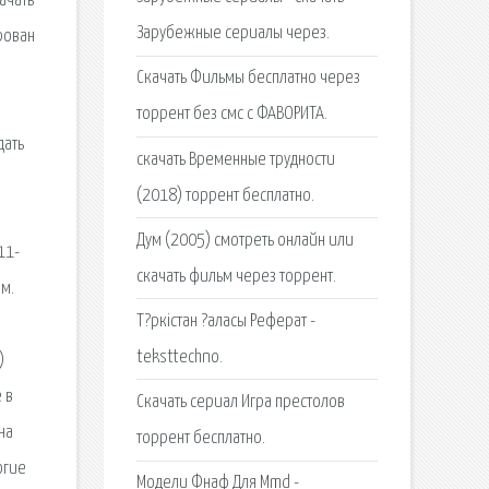
ачать
Зарубежные сериалы через.
рован
Cкачать Фильмы бесплатно через
торрент без смс с ФАВОРИТА.
дать
скачать Временные трудности
(2018) торрент бесплатно.
Дум (2005) смотреть онлайн или
11-
скачать фильм через торрент.
м.
Т?ркістан ?аласы Реферат -
teksttechno.
)
 в
Скачать сериал Игра престолов
на
торрент бесплатно.
огие
Модели Фнаф Для Mmd -