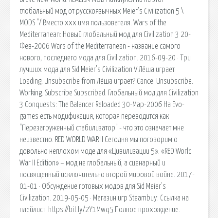
глобальный мод от русскоязычных Meier's Civilization 5 \
MODS "/ Вместо xxx имя пользователя. Wars of the
Mediterranean: Новый глобальный мод для Civilization 3 20-
Фев-2006 Wars of the Mediterranean - название самого
нового, последнего мода для Civilization. 2016-09-20 · Три
лучших мода для Sid Meier's Civilization V Лёша играет
Loading. Unsubscribe from Лёша играет? Cancel Unsubscribe.
Working. Subscribe Subscribed. Глобальный мод для Civilization
3 Conquests: The Balancer Reloaded 30-Мар-2006 На Evo-
games есть модификация, которая переводится как
"Перезагруженный стабилизатор" - что это означает мне
неизвестно. RED WORLD WAR II Сегодня мы поговорим о
довольно неплохом моде для «Цивилизации 5». «RED World
War II Edition» – мод не глобальный, а сценарный и
посвященный исключительно второй мировой войне. 2017-
01-01 · Обсуждение готовых модов для Sid Meier's
Civilization. 2019-05-05 · Магазин игр Steambuy: Ссылка на
плейлист: https://bit.ly/2Y1Mwq5 Полное прохождение.