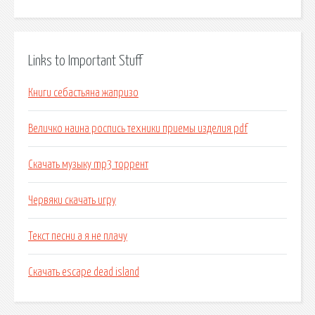
Links to Important Stuff
Книги себастьяна жапризо
Величко наина роспись техники приемы изделия pdf
Скачать музыку mp3 торрент
Червяки скачать игру
Текст песни а я не плачу
Скачать escape dead island