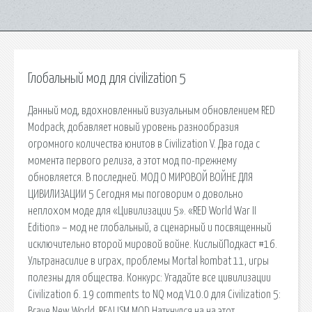
Глобальный мод для civilization 5
Данный мод, вдохновленный визуальным обновлением RED
Modpack, добавляет новый уровень разнообразия
огромного количества юнитов в Civilization V. Два года с
момента первого релиза, а этот мод по-прежнему
обновляется. В последней. МОД О МИРОВОЙ ВОЙНЕ ДЛЯ
ЦИВИЛИЗАЦИИ 5 Сегодня мы поговорим о довольно
неплохом моде для «Цивилизации 5». «RED World War II
Edition» – мод не глобальный, а сценарный и посвященный
исключительно второй мировой войне. КислыйПодкаст #16.
Ультранасилие в играх, проблемы Mortal kombat 11, игры
полезны для общества. Конкурс: Угадайте все цивилизации
Civilization 6. 19 comments to NQ мод V10.0 для Civilization 5:
Brave New World. REALISM MOD Наткнулся на на этот