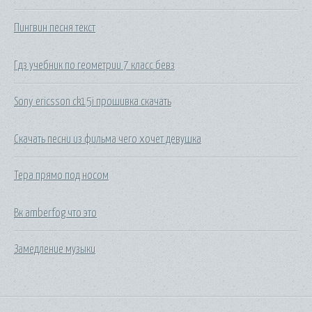
Пингвин песня текст
Гдз учебник по геометрии 7 класс бевз
Sony ericsson ck15i прошивка скачать
Скачать песни из фильма чего хочет девушка
Тера прямо под носом
Вк amberfog что это
Замедление музыки