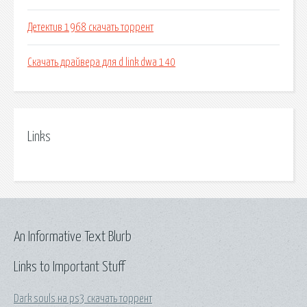
Детектив 1968 скачать торрент
Скачать драйвера для d link dwa 140
Links
An Informative Text Blurb
Links to Important Stuff
Dark souls на ps3 скачать торрент