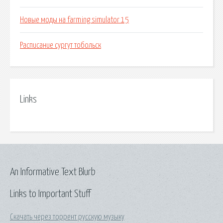
Новые моды на farming simulator 15
Расписание сургут тобольск
Links
An Informative Text Blurb
Links to Important Stuff
Скачать через торрент русскую музыку