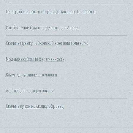
Олег рой скачать повторный брак книги бесплатно
Изобретение бумаги презентация 2 класс
Скачать музыку чайковский времена года зима
Мод для скайрима беременность
Клаус джоул книга посланник
Аннотация книги русалочка
Скачать купон на скидку образец