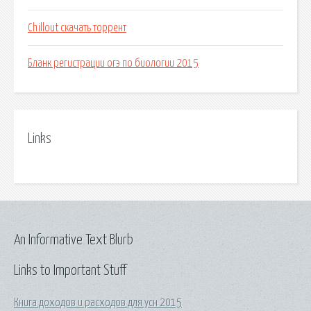
Chillout скачать торрент
Бланк регистрации огэ по биологии 2015
Links
An Informative Text Blurb
Links to Important Stuff
Книга доходов и расходов для усн 2015