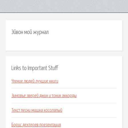
Эйвон мой журнал
Links to Important Stuff
Чтение людей лучшие книги
Зимовье зверей джин и тоник аккорды
Текст песни мишка косолапый
Борис дехтерев презентация