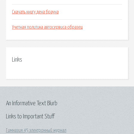
Скачать книгу дена брауна
Учетная политика автосервиса образец
Links
An Informative Text Blurb
Links to Important Stuff
Гимназия 45 электронный журнал