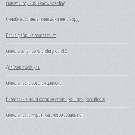
Скачать игру 1080 snowboarding
Онлайн восстановление документа ворд
Песня фабрика секрет текст
Скачать tony hawks underground 2
Драйвер nvidia 340
Скачать песни виталия цаплина
Интересные книги которые стоит прочитать российские
Скачать песни мурат тхагалегов зайцев нет