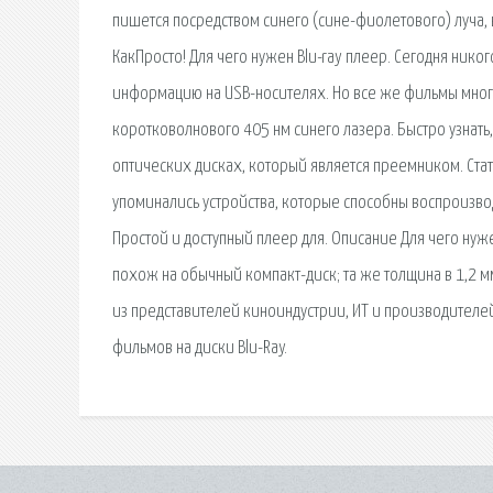
пишется посредством синего (сине-фиолетового) луча, 
КакПросто! Для чего нужен Blu-ray плеер. Сегодня ник
информацию на USB-носителях. Но все же фильмы многие
коротковолнового 405 нм синего лазера. Быстро узнать, ч
оптических дисках, который является преемником. Статья
упоминались устройства, которые способны воспроизво
Простой и доступный плеер для. Описание Для чего нуже
похож на обычный компакт-диск; та же толщина в 1,2 мм
из представителей киноиндустрии, ИТ и производителе
фильмов на диски Blu-Ray.