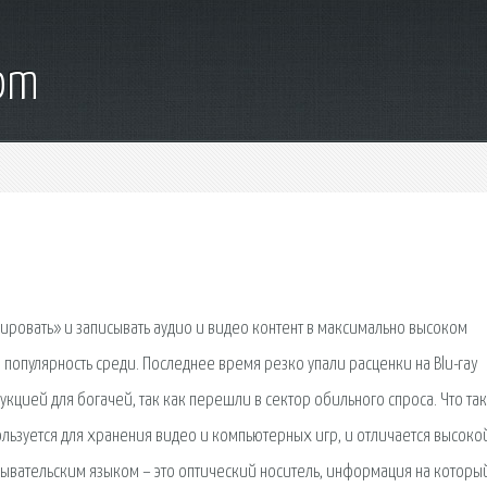
com
ировать» и записывать аудио и видео контент в максимально высоком
 популярность среди. Последнее время резко упали расценки на Blu-ray
укцией для богачей, так как перешли в сектор обильного спроса. Что та
спользуется для хранения видео и компьютерных игр, и отличается высоко
 обывательским языком – это оптический носитель, информация на которы