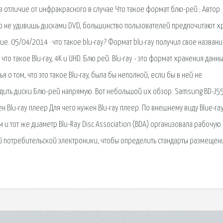
в отличие от инфракрасного в случае Что такое формат блю-рей ; Автор
ого не удивишь дисками DVD, большинство пользователей предпочитают х
. 05/04/2014 · что такое blu-ray? Формат blu-ray получил свое названи
то такое Blu-ray, 4K и UHD. Блю рей: Blu-ray - это формат хранения данн
 о том, что это такое Blu-ray, была бы неполной, если бы в ней не
дить диски Блю-рей напрямую. Вот небольшой их обзор. Samsung BD-J5
н Blu-ray плеер Для чего нужен Blu-ray плеер. По внешнему виду Blue-ra
 и тот же диаметр Blu-Ray Disc Association (BDA) организовала рабочую 
й потребительской электроники, чтобы определить стандарты размещен