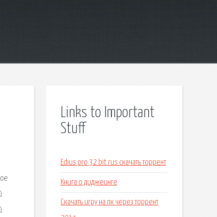
Links to Important
Stuff
Edius pro 32 bit rus скачать торрент
кое
Книга о диджеинге
й
Скачать игру на пк через торрент
й