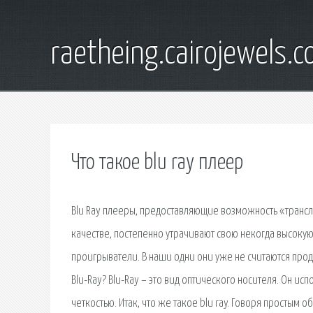
raetheing.cairojewels.
Что такое blu ray плеер
Blu Ray плееры, предоставляющие возможность «трансл
качестве, постепенно утрачивают свою некогда высокую
проигрыватели. В наши одни они уже не считаются прод
Blu-Ray? Blu-Ray – это вид оптического носителя. Он и
четкостью. Итак, что же такое blu ray. Говоря простым