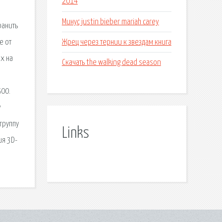
2014
Минус justin bieber mariah carey
ранить
Жрец через тернии к звездам книга
е от
ых на
Скачать the walking dead season
500.
y
группу
Links
ия 3D-