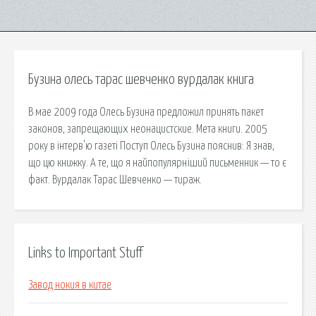
Бузина олесь тарас шевченко вурдалак книга
В мае 2009 года Олесь Бузина предложил принять пакет
законов, запрещающих неонацистские. Мета книги. 2005
року в інтерв'ю газеті Поступ Олесь Бузина пояснив: Я знав,
що цю книжку. А те, що я найпопулярніший письменник — то є
факт. Вурдалак Тарас Шевченко — тираж.
Links to Important Stuff
Завод нокия в китае