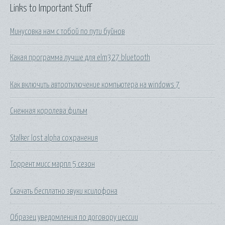
Links to Important Stuff
Минусовка нам с тобой по пути буйнов
Какая программа лучше для elm327 bluetooth
Как включить автоотключение компьютера на windows 7
Снежная королева фильм
Stalker lost alpha сохранения
Торрент мисс марпл 5 сезон
Скачать бесплатно звуки ксилофона
Образец уведомления по договору цессии