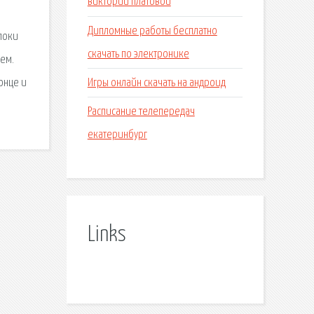
виктории платовой
Дипломные работы бесплатно
Блоки
скачать по электронике
нем.
Игры онлайн скачать на андроид
онце и
Расписание телепередач
екатеринбург
Links