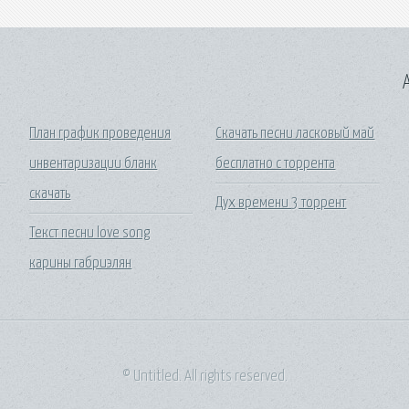
A
План график проведения
Скачать песни ласковый май
инвентаризации бланк
бесплатно с торрента
скачать
Дух времени 3 торрент
Текст песни love song
карины габриэлян
© Untitled. All rights reserved.