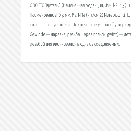
ООО "ТОПдеталь". (Измененная редакция, Изм. № 2, 3). 
Наименование. D y, мм. Р у, МПа (кгс/см 2) Материал. 
стеклянные пустотелые. Технические условия" утвержден
Gewinde — нарезка, резьба, через польск. gwint) — д
резьбой для ввинчивания в одну из соединяемых.