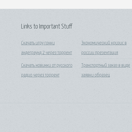
Links to Important Stuff
Скачать игру гонки
Экономический кризис в
андеграунд 2 через торрент
россии презентация
Скачать новинки от русского
Транспортный заказ в виде
радио через торрент
заявки образец