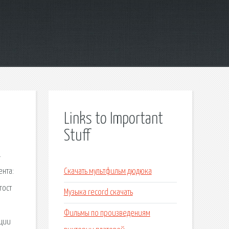
Links to Important
Stuff
.
нта:
Скачать мультфильм дюдюка
гост
Музыка record скачать
Фильмы по произведениям
кции