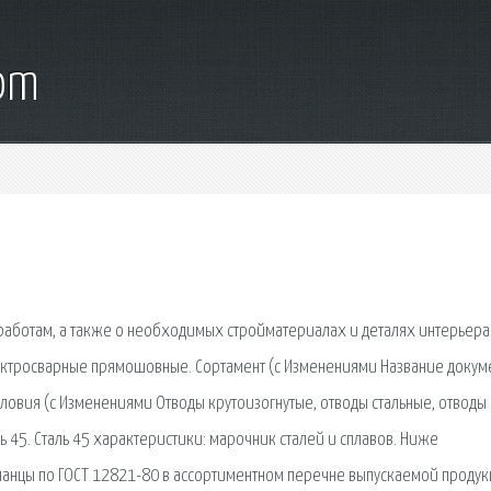
com
работам, а также о необходимых стройматериалах и деталях интерьера
лектросварные прямошовные. Сортамент (с Изменениями Название докуме
ловия (с Изменениями Отводы крутоизогнутые, отводы стальные, отводы 
ь 45. Сталь 45 характеристики: марочник сталей и сплавов. Ниже
ланцы по ГОСТ 12821-80 в ассортиментном перечне выпускаемой проду